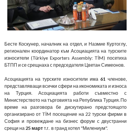
Бесте Коскунер, началник на отдел, и Назмие Куртоглу,
регионален координатор към Асоциацията на турските
износители (Türkiye Exporters Assembly: TİM) посетиха
БТПП и се срещнаха с председателя Цветан Симеонов.
Асоциацията на турските износители има
61
членове,
представляващи всички сфери на икономиката и износа
на Турция. Асоциацията работи съвместно с
Министерството на търговията на Република Турция. По
време на разговора бе дискутирано предстоящото
организирано от TİM посещение на 22 турски фирми в
София и провеждане на бизнес форум с двустранни
срещи на
25 март
т.г. в гранд хотел "Милениум".