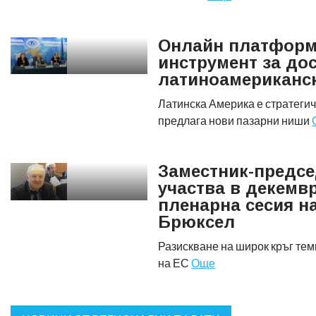
Онлайн платформа
инструмент за до
латиноамериканск
Латинска Америка е стратегич
предлага нови пазарни ниши
Заместник-предсе
участва в декемв
пленарна сесия н
Брюксел
Разискване на широк кръг тем
на ЕС
Още