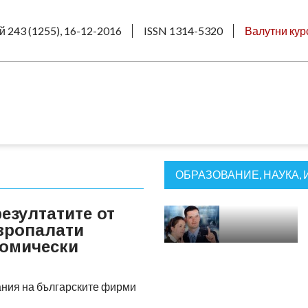
й 243 (1255), 16-12-2016
ISSN 1314-5320
Валутни кур
ОБРАЗОВАНИЕ, НАУКА,
езултатите от
вропалати
номически
ния на българските фирми