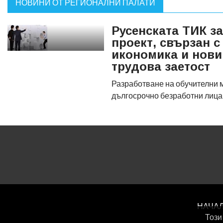
НОВИНИ ОТ РЕГИОНАЛНИ ПАЛАТИ
Русенската ТИК з
проект, свързан 
икономика и нови
трудова заетост
Разработване на обучителни 
дългосрочно безработни лиц
НАЧА
Този