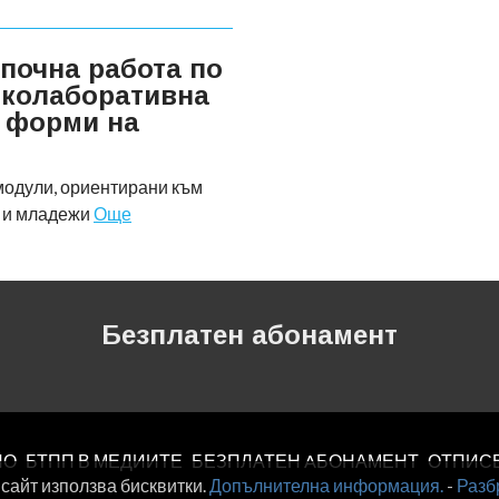
апочна работа по
с колаборативна
 форми на
модули, ориентирани към
а и младежи
Още
Безплатен абонамент
ЛО
БТПП В МЕДИИТЕ
БЕЗПЛАТЕН AБОНАМЕНТ
ОТПИС
 сайт използва бисквитки.
Допълнителна информация.
-
Разб