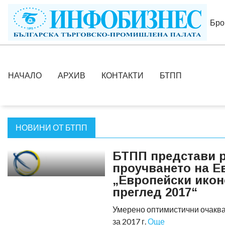
Бро
НАЧАЛО
АРХИВ
КОНТАКТИ
БТПП
НОВИНИ ОТ БТПП
БТПП представи р
проучването на Е
„Европейски ико
преглед 2017“
Умерено оптимистични очаква
за 2017 г.
Още