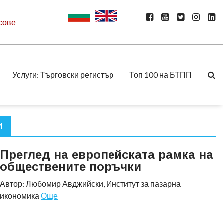
сове
Услуги: Търговски регистър
Топ 100 на БТПП
И
Преглед на европейската рамка на
обществените поръчки
Автор: Любомир Авджийски, Институт за пазарна
икономика
Още