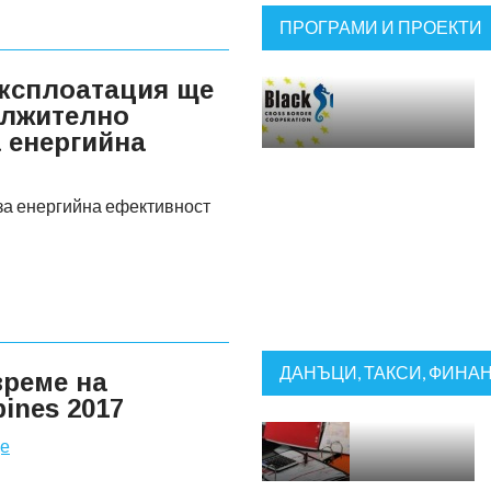
ПРОГРАМИ И ПРОЕКТИ
експлоатация ще
ължително
 енергийна
за енергийна ефективност
ДАНЪЦИ, ТАКСИ, ФИНА
време на
ines 2017
е