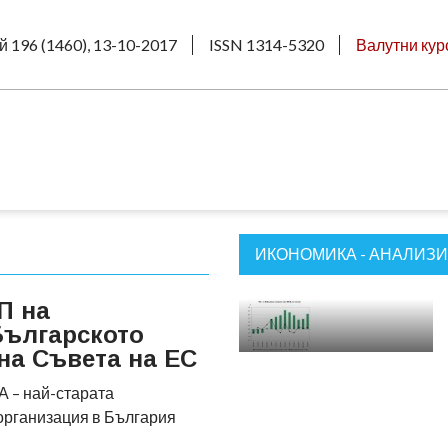
й 196 (1460), 13-10-2017
ISSN 1314-5320
Валутни кур
ИКОНОМИКА - АНАЛИЗИ
П на
Българското
на Съвета на ЕС
 – най-старата
организация в България