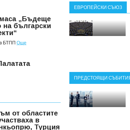
ЕВРОПЕЙСКИ СЪЮЗ
 маса „Бъдеще
 на български
екти“
а в БТПП
Още
Палатата
ПРЕДСТОЯЩИ СЪБИТИ
зъм от областите
участваха в
ункьопрю, Турция