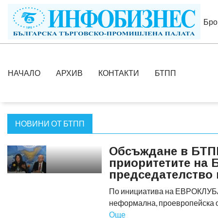
Бро
НАЧАЛО
АРХИВ
КОНТАКТИ
БТПП
НОВИНИ ОТ БТПП
Обсъждане в БТП
приоритетите на 
председателство 
По инициатива на ЕВРОКЛУБА
неформална, проевропейска 
Още