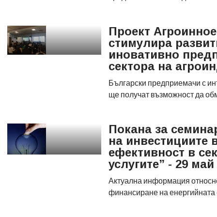
Проект Агроинное
стимулира развит
иновативно предп
сектора на агрои
Български предприемачи с ин
ще получат възможност да об
Покана за семина
на инвестициите 
ефективност в се
услугите” - 29 ма
Актуална информация относн
финансиране на енергийната