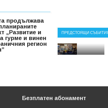
та продължава
планираните
т „Развитие и
ПРЕДСТОЯЩИ СЪБИТИ
а гурме и винен
раничния регион
я”
Безплатен абонамент