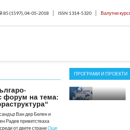
й 85 (1597), 04-05-2018
ISSN 1314-5320
Валутни курс
ПРОГРАМИ И ПРОЕКТИ
ългаро-
с форум на тема:
раструктура“
сандър Ван дер Белен и
ен Радев приветстваха
среди от двете страни
Още