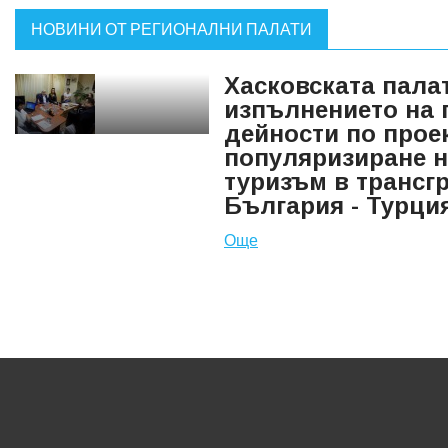
НОВИНИ ОТ РЕГИОНАЛНИ ПАЛАТИ
Хасковската пала
изпълнението на 
дейности по проек
популяризиране н
туризъм в трансг
България - Турци
Още