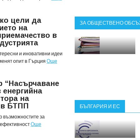
ко цели да
ЗА ОБЩЕСТВЕНО ОБС
ието на
риемачество в
ндустрията
тересни и иновативни идеи
менят опит в Гърция
Още
р “Насърчаване
в енергийна
ктора на
й в БТПП
БЪЛГАРИЯ И ЕС
о възможностите за
 ефективност
Още