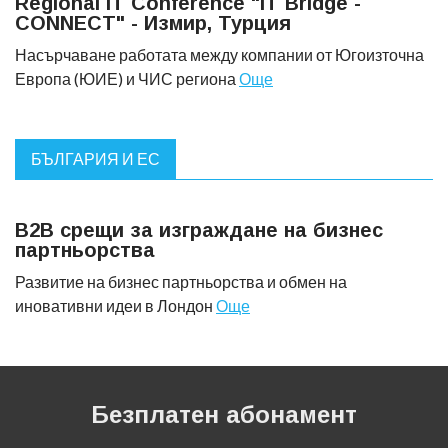
Regional IT Conference "IT Bridge -
CONNECT" - Измир, Турция
Насърчаване работата между компании от Югоизточна
Европа (ЮИЕ) и ЧИС региона
Още
БЪЛГАРИЯ И ЕС
B2B срещи за изграждане на бизнес
партньорства
Развитие на бизнес партньорства и обмен на
иновативни идеи в Лондон
Още
Безплатен абонамент