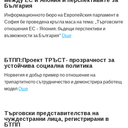
между ЕС и Япония и перспективите за
България
Информационното бюро на Европейския парламент в
София бе проведена кръгла маса на тема: „Търговските
отношения ЕС – Япония: бъдещи перспективи и
възможности за България”
Още
БТПП:Проект ТРЪСТ- прозрачност за
устойчива социална политика
Норвегия е добър пример по отношение на
трипартитното сътрудничество и демонстрира работещ
модел
Още
Търговски представителства на
чуждестранни лица, регистрирани в
БТПП