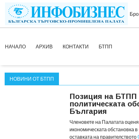
Бро
НАЧАЛО
АРХИВ
КОНТАКТИ
БТПП
НОВИНИ ОТ БТПП
Позиция на БТПП 
политическата об
България
Членовете на Палатата оценя
икономическата обстановка в 
оставката на правителството