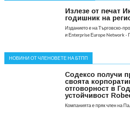
Излезе от печат 
годишник на реги
Изданието е на Търговско-пр
и Еnterprise Еurope Network 
НОВИНИ ОТ ЧЛЕНОВЕТЕ НА БТПП
Содексо получи п
своята корпорати
отговорност в Го
устойчивост Rob
Компанията е пряк член на П