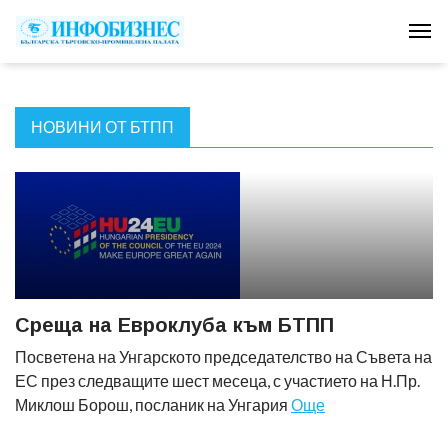
Tog
НОВИНИ ОТ БТПП
Среща на Евроклуба към БТПП
Посветена на Унгарското председателство на Съвета на
ЕС през следващите шест месеца, с участието на Н.Пр.
Миклош Борош, посланик на Унгария
Още