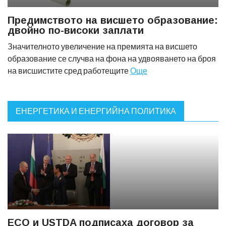
Предимството на висшето образование:
двойно по-високи заплати
Значителното увеличение на премията на висшето
образование се случва на фона на удвояването на броя
на висшистите сред работещите
Още
ЕНЕРГЕТИКА И ЕНЕРГИЙНА ПОЛИТИКА
ЕСО и USTDA подписаха договор за