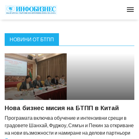
Tog
НОВИНИ ОТ БТПП
Нова бизнес мисия на БТПП в Китай
Програмата включва обучение и интензивни срещи в
градовете Шанхай, Фуджоу, Сямън и Пекин за откриване
на нови възможности и намиране на делови партньори