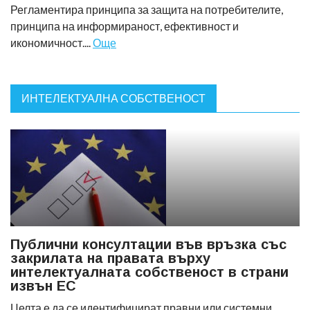
Регламентира принципа за защита на потребителите,
принципа на информираност, ефективност и
икономичност....
Още
ИНТЕЛЕКТУАЛНА СОБСТВЕНОСТ
Публични консултации във връзка със
закрилата на правата върху
интелектуалната собственост в страни
извън ЕС
Целта е да се идентифицират правни или системни