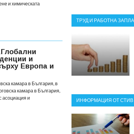
ене и химическата
ТРУД И РАБОТНА ЗАПЛ
„Глобални
денции и
върху Европа и
вска камара в България, в
рговска камара в България,
с асоциация и
ИНФОРМАЦИЯ ОТ СТИВ