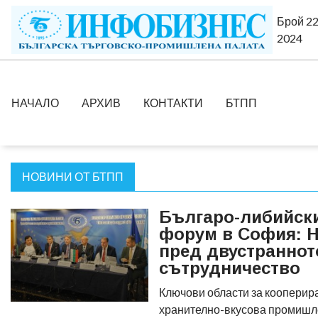
Брой 22
2024
НАЧАЛО
АРХИВ
КОНТАКТИ
БТПП
НОВИНИ ОТ БТПП
Българо-либийск
форум в София: Н
пред двустраннот
сътрудничество
Ключови области за кооперира
хранително-вкусова промишле