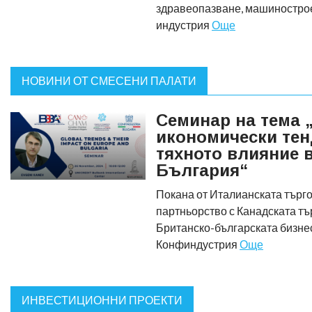
здравеопазване, машиностро
индустрия
Още
НОВИНИ ОТ СМЕСЕНИ ПАЛАТИ
Семинар на тема 
икономически тен
тяхното влияние 
България“
Покана от Италианската търго
партньорство с Канадската тъ
Британско-българската бизне
Конфиндустрия
Още
ИНВЕСТИЦИОННИ ПРОЕКТИ