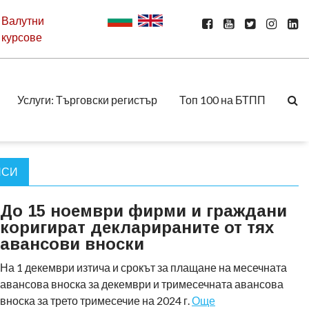
Валутни
курсове
Услуги: Търговски регистър
Топ 100 на БТПП
НСИ
До 15 ноември фирми и граждани
коригират декларираните от тях
авансови вноски
На 1 декември изтича и срокът за плащане на месечната
авансова вноска за декември и тримесечната авансова
вноска за трето тримесечие на 2024 г.
Още