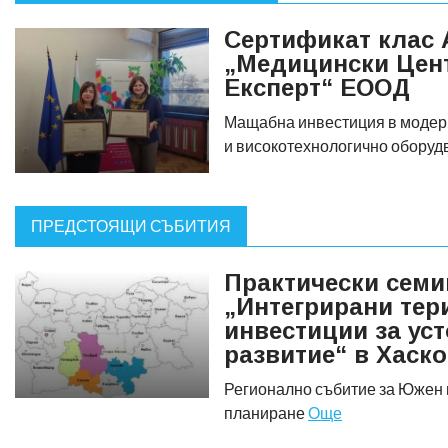
Сертификат клас 
„Медицински Цен
Експерт“ ЕООД
Мащабна инвестиция в модерн
и високотехнологично обору
ПРЕДСТОЯЩИ СЪБИТИЯ
Практически семи
„Интегрирани тер
инвестиции за ус
развитие“ в Хаск
Регионално събитие за Южен 
планиране
Още