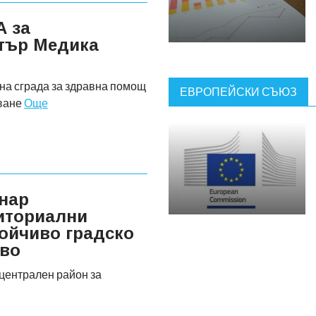
А за
тър Медика
а сграда за здравна помощ
ЕВРОПЕЙСКИ СЪЮЗ
дване
Още
нар
иториални
тойчиво градско
ово
централен район за