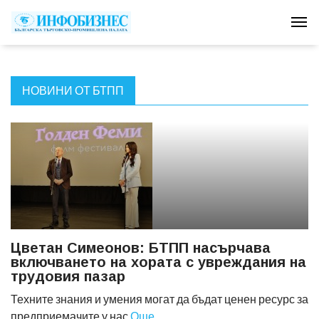
Tog
НОВИНИ ОТ БТПП
Цветан Симеонов: БТПП насърчава
включването на хората с увреждания на
трудовия пазар
Техните знания и умения могат да бъдат ценен ресурс за
предприемачите у нас
Още