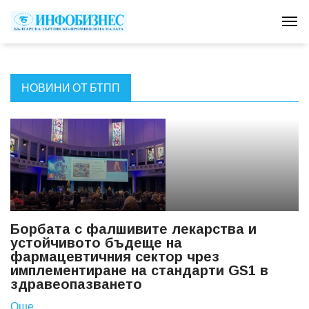
Tog
НОВИНИ ОТ БТПП
Борбата с фалшивите лекарства и
устойчивото бъдеще на
фармацевтичния сектор чрез
имплементиране на стандарти GS1 в
здравеопазването
Още