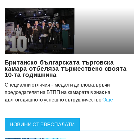
Британско-българската търговска
камара отбеляза тържествено своята
10-та годишнина
Специални отличия – медал и диплома, връчи
председателят на БТПП на камарата в знак на
дългогодишното успешно сътрудничество
Още
НОВИНИ ОТ ЕВРОПАЛАТИ