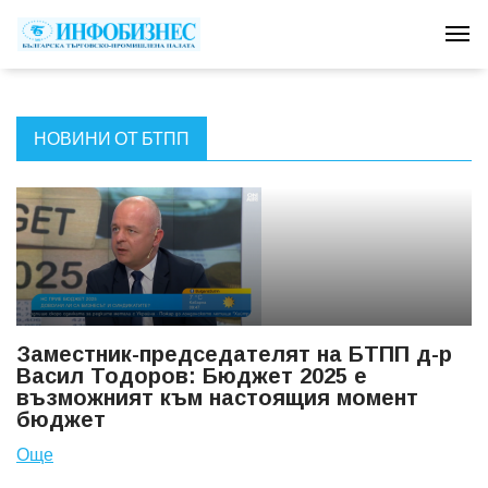
Tog
НОВИНИ ОТ БТПП
Заместник-председателят на БТПП д-р
Васил Тодоров: Бюджет 2025 е
възможният към настоящия момент
бюджет
Още