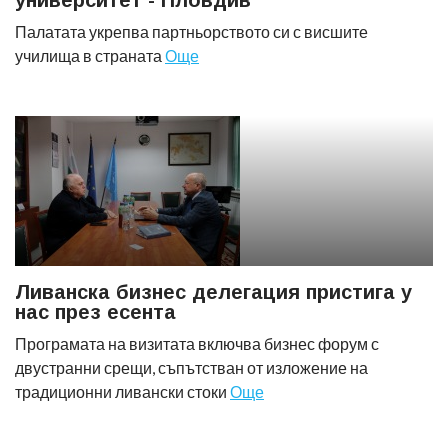
университет - Пловдив
Палатата укрепва партньорството си с висшите
училища в страната
Още
Ливанска бизнес делегация пристига у
нас през есента
Програмата на визитата включва бизнес форум с
двустранни срещи, съпътстван от изложение на
традиционни ливански стоки
Още