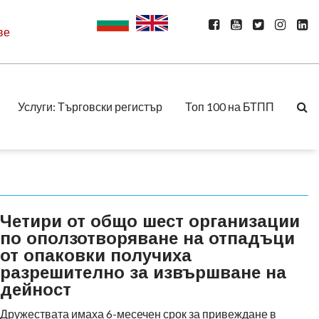
ве
Услуги: Търговски регистър
Топ 100 на БТПП
Четири от общо шест организации
по оползотворяване на отпадъци
от опаковки получиха
разрешително за извършване на
дейност
Дружествата имаха 6-месечен срок за привеждане в