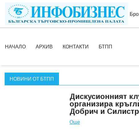
Бро
НАЧАЛО
АРХИВ
КОНТАКТИ
БТПП
НОВИНИ ОТ БТПП
Дискусионният кл
организира кръгли
Добрич и Силистр
Още