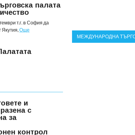
ърговска палата
ичество
тември т.г. в София да
т Якутия,
Още
МЕЖДУНАРОДНА ТЪРГО
Палатата
говете и
разена с
на за
онен контрол