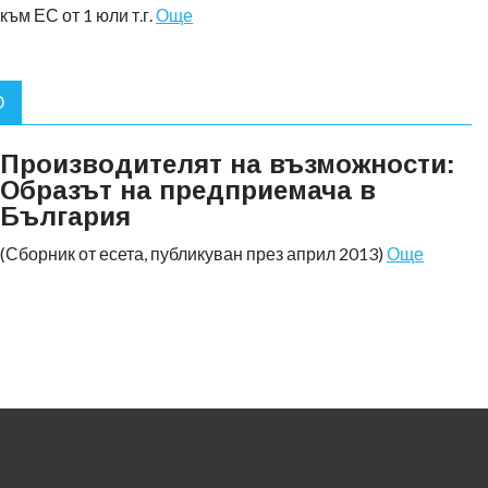
към ЕС от 1 юли т.г.
Още
О
Производителят на възможности:
Образът на предприемача в
България
(Сборник от есета, публикуван през април 2013)
Още