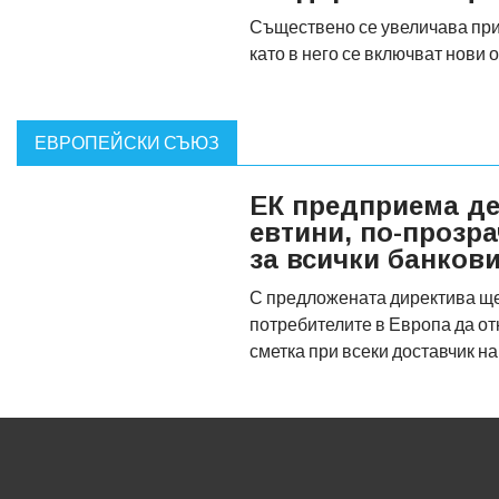
Съществено се увеличава при
като в него се включват нови
ЕВРОПЕЙСКИ СЪЮЗ
ЕК предприема де
евтини, по-прозр
за всички банков
С предложената директива ще
потребителите в Европа да о
сметка при всеки доставчик н