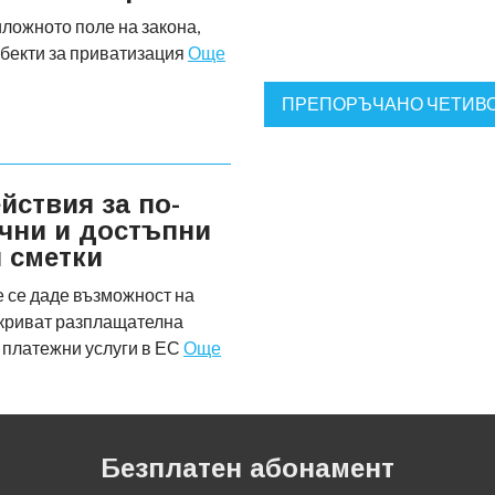
ложното поле на закона,
 обекти за приватизация
Още
ПРЕПОРЪЧАНО ЧЕТИВ
йствия за по-
ачни и достъпни
и сметки
 се даде възможност на
ткриват разплащателна
а платежни услуги в ЕС
Още
Безплатен абонамент