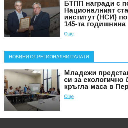
БТПП награди с п
Националният ста
институт (НСИ) по
145-та годишнина
Още
НОВИНИ ОТ РЕГИОНАЛНИ ПАЛАТИ
Младежи предста
си за екологично
кръгла маса в Пе
Още