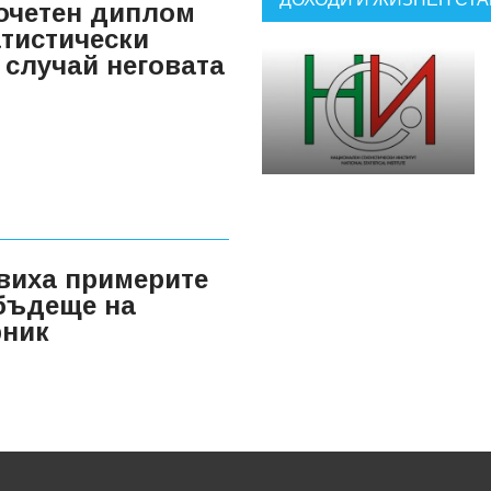
очетен диплом
тистически
 случай неговата
виха примерите
 бъдеще на
рник