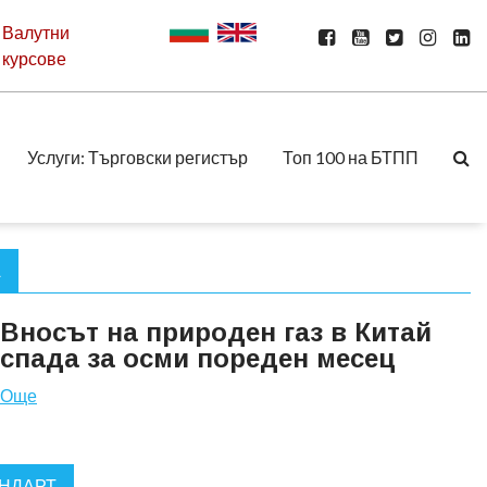
Валутни
курсове
Услуги: Търговски регистър
Топ 100 на БТПП
А
Вносът на природен газ в Китай
спада за осми пореден месец
Още
АНДАРТ