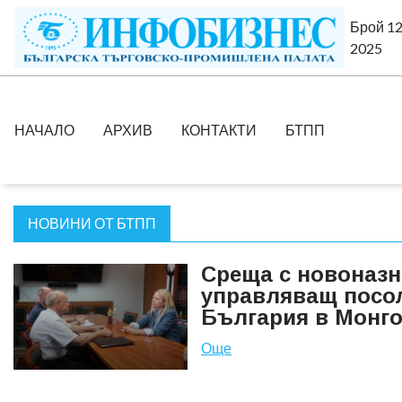
Брой 12
2025
НАЧАЛО
АРХИВ
КОНТАКТИ
БТПП
НОВИНИ ОТ БТПП
Среща с новоназн
управляващ посол
България в Монг
Още