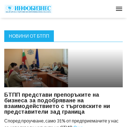
Tog
НОВИНИ ОТ БТПП
БТПП представи препоръките на
бизнеса за подобряване на
взаимодействието с търговските ни
представители зад граница
Според проучване, само 31% от предприемачите у нас