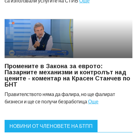
са използвали услугите на СТИВ
Още
Промените в Закона за еврото:
Пазарните механизми и контролът над
цените - коментар на Красен Станчев по
БНТ
Правителството няма да фалира, но ще фалират
бизнеси и ще се получи безработица
Още
НОВИНИ ОТ ЧЛЕНОВЕТЕ НА БТПП