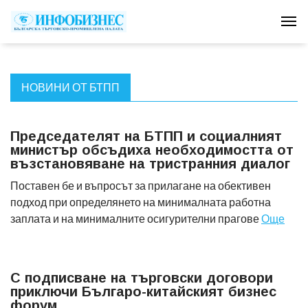
Tog
НОВИНИ ОТ БТПП
Председателят на БТПП и социалният
министър обсъдиха необходимостта от
възстановяване на тристранния диалог
Поставен бе и въпросът за прилагане на обективен
подход при определянето на минималната работна
заплата и на минималните осигурителни прагове
Още
С подписване на търговски договори
приключи Българо-китайският бизнес
форум