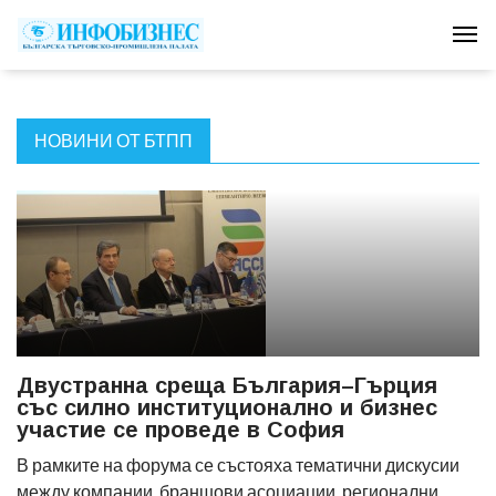
Tog
НОВИНИ ОТ БТПП
Двустранна среща България–Гърция
със силно институционално и бизнес
участие се проведе в София
В рамките на форума се състояха тематични дискусии
между компании, браншови асоциации, регионални