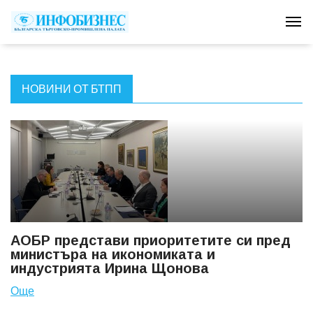
Tog
НОВИНИ ОТ БТПП
АОБР представи приоритетите си пред
министъра на икономиката и
индустрията Ирина Щонова
Още