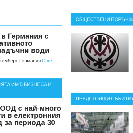
ОБЩЕСТВЕНИ ПОРЪЧК
 в Германия с
ативното
падъчни води
юртемберг, Германия
Още
ЯТА ИМ В БИЗНЕСА И
ПРЕДСТОЯЩИ СЪБИТИ
 ООД с най-много
и в електронния
д за периода 30