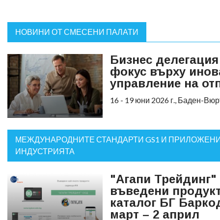
НОВИНИ ОТ СМЕСЕНИ ПАЛАТИ
Бизнес делегация
фокус върху инов
управление на от
16 - 19 юни 2026 г., Баден-В
МЕЖДУНАРОДНИТЕ СТАНДАРТИ GS1 И ПРИЛОЖЕНИ
ИНДУСТРИЯТА
"Агапи Трейдинг"
въведени продукт
каталог БГ Барко
март – 2 април