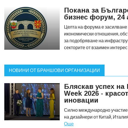
Покана за Българ
бизнес форум, 24
Целта на форума е засилване 
икономически отношения, об
за подобряване на инфраструк
секторите от взаимен интере
НОВИНИ ОТ БРАНШОВИ ОРГАНИЗАЦИИ
Бляскав успех на 
Week 2026 - красот
иновации
Силно международно участие 
на дизайнери от Китай, Итали
Още