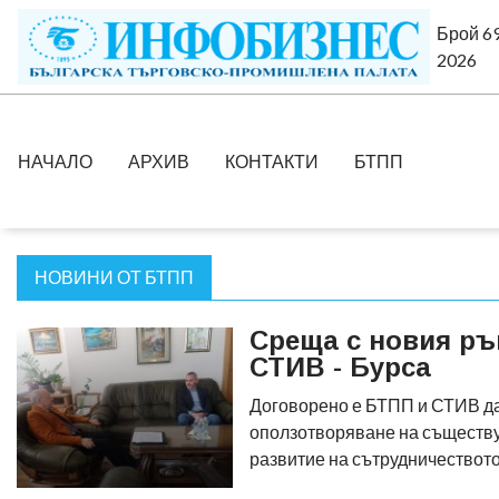
Брой 69
2026
НАЧАЛО
АРХИВ
КОНТАКТИ
БТПП
НОВИНИ ОТ БТПП
Среща с новия ръ
СТИВ - Бурса
Договорено е БТПП и СТИВ да
оползотворяване на съществ
развитие на сътрудничествот