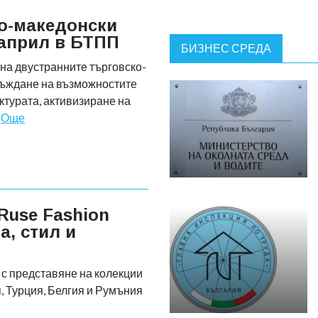
о-македонски
 април в БТПП
БИЗНЕС СРЕДА
на двустранните търговско-
съждане на възможностите
турата, активизиране на
с
Още
Ruse Fashion
а, стил и
с представяне на колекции
я, Турция, Белгия и Румъния