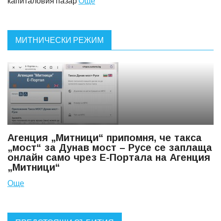
капиталовия пазар
Още
МИТНИЧЕСКИ РЕЖИМ
Агенция „Митници“ припомня, че такса
„мост“ за Дунав мост – Русе се заплаща
онлайн само чрез Е-Портала на Агенция
„Митници“
Още