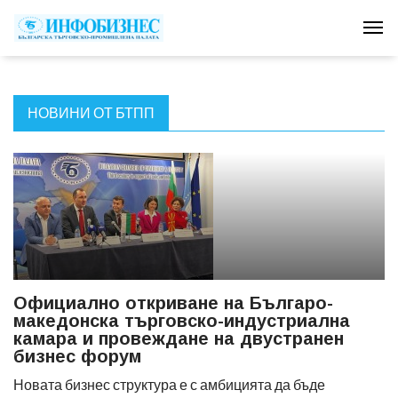
Tog
НОВИНИ ОТ БТПП
Официално откриване на Българо-
македонска търговско-индустриална
камара и провеждане на двустранен
бизнес форум
Новата бизнес структура е с амбицията да бъде