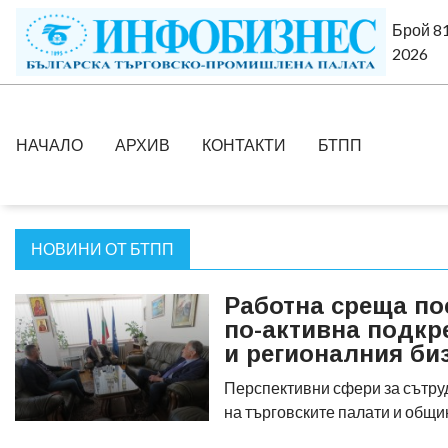
Брой 81
2026
НАЧАЛО
АРХИВ
КОНТАКТИ
БТПП
НОВИНИ ОТ БТПП
Работна среща по
по-активна подкр
и регионалния би
Перспективни сфери за сътр
на търговските палати и общ