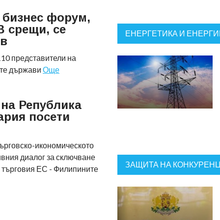
 бизнес форум,
B срещи, се
ЕНЕРГЕТИКА И ЕНЕРГ
ов
110 представители на
ете държави
Още
 на Република
ария посети
търговско-икономическото
ивния диалог за сключване
ЗАЩИТА НА КОНКУРЕН
 търговия ЕС - Филипините