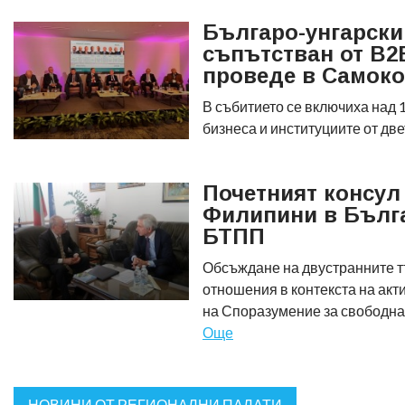
Българо-унгарски
съпътстван от B2
проведе в Самок
В събитието се включиха над 
бизнеса и институциите от дв
Почетният консул
Филипини в Бълг
БТПП
Обсъждане на двустранните 
отношения в контекста на акт
на Споразумение за свободна
Още
НОВИНИ ОТ РЕГИОНАЛНИ ПАЛАТИ