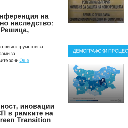
нференция на
но наследство:
 Решица,
сови инструменти за
ДЕМОГРАФСКИ ПРОЦЕ
рами за
вите зони
Още
ност, иновации
СП в рамките на
een Transition