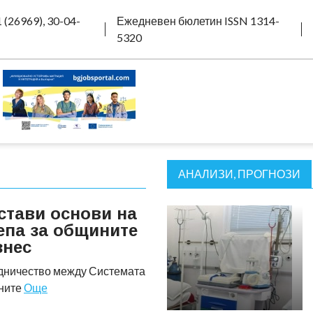
 (26969), 30-04-
Ежедневен бюлетин ISSN 1314-
5320
АНАЛИЗИ, ПРОГНОЗИ
стави основи на
епа за общините
знес
удничество между Системата
ините
Още