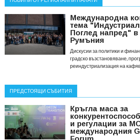
Международна ко
тема "Индустриал
Поглед напред" в
Румъния
Дискусии за политики и финан
градско възстановяване, прог
реиндустриализация на кафя
ПРЕДСТОЯЩИ СЪБИТИЯ
Кръгла маса за
конкурентоспособ
и регулации за М
международния Gr
Forum