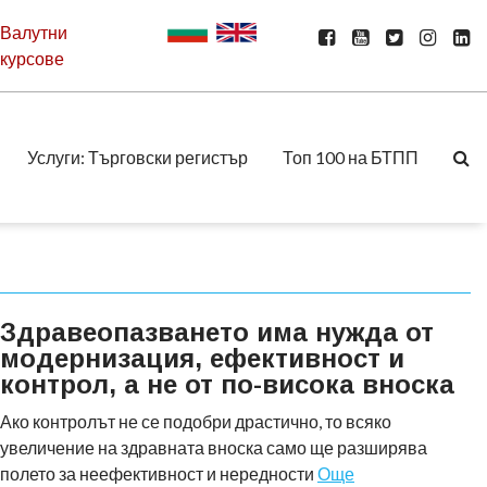
Валутни
курсове
Услуги: Търговски регистър
Топ 100 на БТПП
Здравеопазването има нужда от
модернизация, ефективност и
контрол, а не от по-висока вноска
Ако контролът не се подобри драстично, то всяко
увеличение на здравната вноска само ще разширява
полето за неефективност и нередности
Още