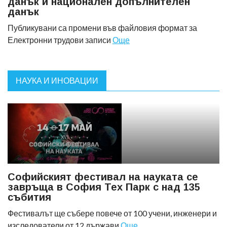
данък и национален допълнителен
данък
Публикувани са промени във файловия формат за
Електронни трудови записи
Още
НАУКА И ИНОВАЦИИ
Софийският фестивал на науката се
завръща в София Тех Парк с над 135
събития
Фестивалът ще събере повече от 100 учени, инженери и
изследователи от 12 държави
Още