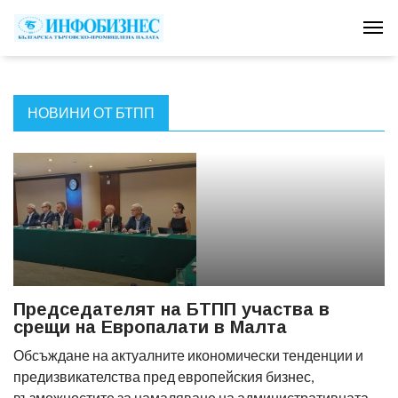
Tog
НОВИНИ ОТ БТПП
Председателят на БТПП участва в
срещи на Европалати в Малта
Обсъждане на актуалните икономически тенденции и
предизвикателства пред европейския бизнес,
възможностите за намаляване на административната