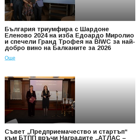
България триумфира с Шардоне
Еленово 2024 на изба Едоардо Миролио
и спечели Гранд Трофея на BIWC за най-
добро вино на Балканите за 2026
Още
Съвет „Предприемачество и стартъп“
към БТПП връчи Наградите „АТЛАС –