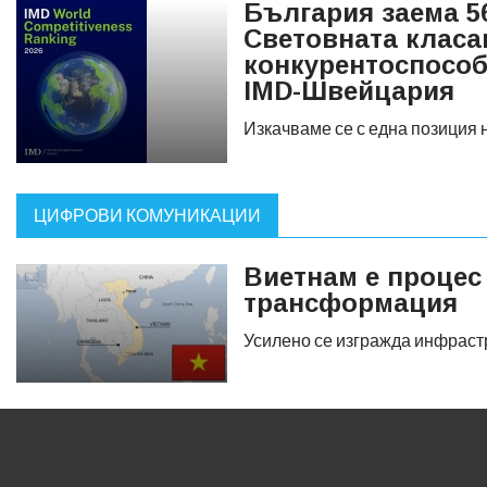
България заема 5
Световната класа
конкурентоспособн
IMD-Швейцария
Изкачваме се с една позиция 
ЦИФРОВИ КОМУНИКАЦИИ
Виетнам e процес
трансформация
Усилено се изгражда инфраст