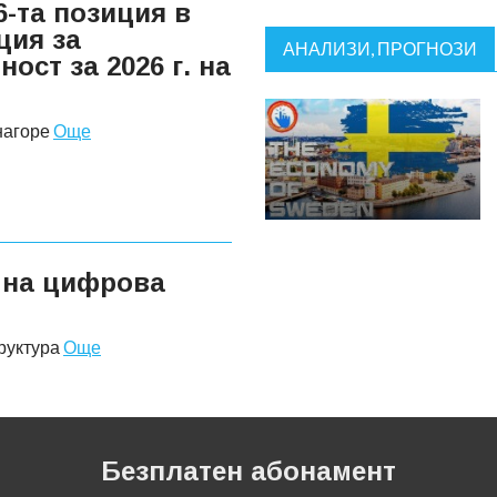
6-та позиция в
ция за
АНАЛИЗИ, ПРОГНОЗИ
ост за 2026 г. на
нагоре
Още
 на цифрова
руктура
Още
Безплатен абонамент