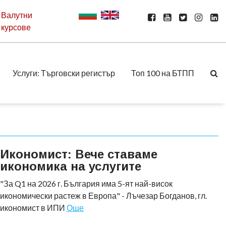
Валутни
курсове
Услуги: Търговски регистър
Топ 100 на БТПП
Икономист: Вече ставаме
икономика на услугите
"За Q1 на 2026 г. България има 5-ят най-висок
икономически растеж в Европа" - Лъчезар Богданов, гл.
икономист в ИПИ
Още