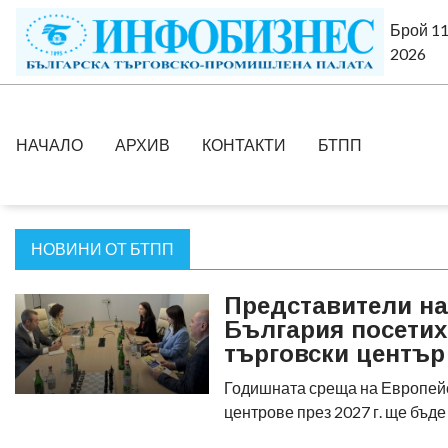
Брой 11
2026
НАЧАЛО
АРХИВ
КОНТАКТИ
БТПП
НОВИНИ ОТ БТПП
Представители н
България посетих
търговски център
Годишната среща на Европейс
центрове през 2027 г. ще бъд