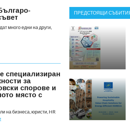
Българо-
ПРЕДСТОЯЩИ СЪБИТИ
съвет
дат много едни на други,
е специализиран
ности за
овски спорове и
ното място с
и на бизнеса, юристи, HR
е