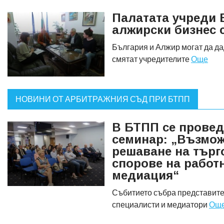
Палатата учреди 
алжирски бизнес 
България и Алжир могат да да
смятат учредителите
Още
НОВИНИ ОТ АРБИТРАЖНИЯ СЪД ПРИ БТПП
В БТПП се провед
семинар: „Възмож
решаване на търг
спорове на работ
медиация“
Събитието събра представител
специалисти и медиатори
Ощ