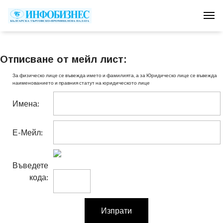
Tog
Отписване от мейл лист:
За физическо лице се въвежда името и фамилията, а за Юридическо лице се въвежда
наименованието и правния статут на юридическото лице
Имена:
Е-Мейл:
Въведете
кода: