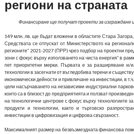
региони на страната
Финансиране ще получат проекти за изграждане 
149 млн. лв. ще бъдат вложени в областите Стара Загора
Средствата се отпускат от Министерството на регионал
регионите“ 2021-2027 (ПРР) чрез подбор на проектни пре
зони с фокус върху използването на чиста енергия“ в ра
пет приоритетни мерки. Първата е за разширяване и/и
технологии в засегнати от въгледобива терени и съществ
икономически дейности и привличане на инвестиции, в т.ч
цели насърчаването на независими индустриални паркове
които са в близост до предприятията и ползват произведе
на технологични центрове с фокус върху технологиите за
продукти и технологии, както и търговско разпростр
инвестиции в цифровизация и цифрова свързаност.
Максималният размер на безвъзмездната финансова помощ