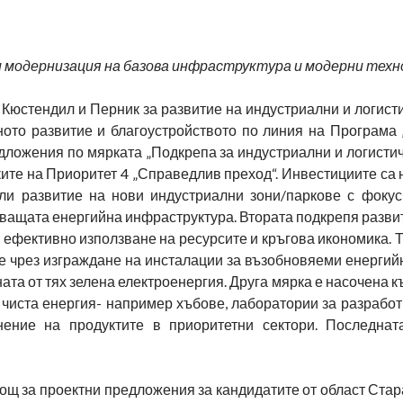
и модернизация на базова инфраструктура и модерни техн
, Кюстендил и Перник за развитие на индустриални и логист
ното развитие и благоустройството по линия на Програма 
дложения по мярката „Подкрепа за индустриални и логисти
мките на Приоритет 4 „Справедлив преход“. Инвестициите са
ли развитие на нови индустриални зони/паркове с фокус
уващата енергийна инфраструктура. Втората подкрепя разви
. ефективно използване на ресурсите и кръгова икономика. 
 чрез изграждане на инсталации за възобновяеми енергийн
ната от тях зелена електроенергия. Друга мярка е насочена 
 чиста енергия- например хъбове, лаборатории за разрабо
анение на продуктите в приоритетни сектори. Последна
 за проектни предложения за кандидатите от област Стара