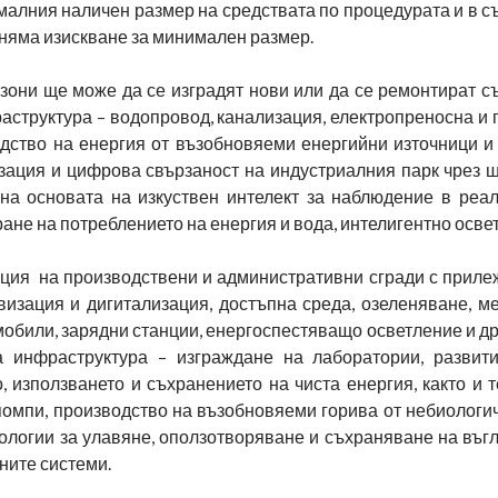
сималния наличен размер на средствата по процедурата и в с
яма изискване за минимален размер.
 зони ще може да се изградят нови или да се ремонтират 
структура – водопровод, канализация, електропреносна и 
дство на енергия от възобновяеми енергийни източници и 
изация и цифрова свързаност на индустриалния парк чрез 
 на основата на изкуствен интелект за наблюдение в реа
ане на потреблението на енергия и вода, интелигентно освет
кция на производствени и административни сгради с приле
изация и дигитализация, достъпна среда, озеленяване, ме
мобили, зарядни станции, енергоспестяващо осветление и д
 инфраструктура – изграждане на лаборатории, развит
 използването и съхранението на чиста енергия, както и 
помпи, производство на възобновяеми горива от небиологи
ологии за улавяне, оползотворяване и съхраняване на въгл
йните системи.