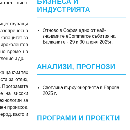
БИЗНЕСА И
ъответствие с
ИНДУСТРИЯТА
съществуващи
газопреносна
Отново в София едно от най-
значимите eCommerce събития на
капацитет за
Балканите - 29 и 30 април 2025г.
широколентов
лно време на
ление и др.
АНАЛИЗИ, ПРОГНОЗИ
жаща към тях
ста за отдих,
р. Програмата
Светлина върху енергията в Европа
ие на високи
2025 г.
технологии за
чен произход,
ерод, както и
ПРОГРАМИ И ПРОЕКТИ