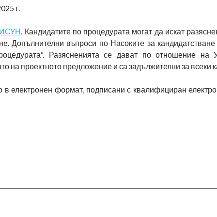
025 г.
ИСУН
. Кандидатите по процедурата могат да искат разясне
не. Допълнителни въпроси по Насоките за кандидатстване 
оцедурата“. Разясненията се дават по отношение на У
то на проектното предложение и са задължителни за всеки 
о в електронен формат, подписани с квалифициран електро