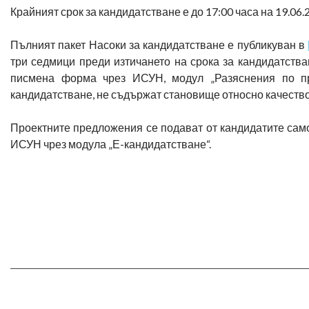
Крайният срок за кандидатстване е до 17:00 часа на 19.06.2
Пълният пакет Насоки за кандидатстване е публикуван в
три седмици преди изтичането на срока за кандидатства
писмена форма чрез ИСУН, модул „Разяснения по пр
кандидатстване, не съдържат становище относно качество
Проектните предложения се подават от кандидатите сам
ИСУН чрез модула „Е-кандидатстване“.