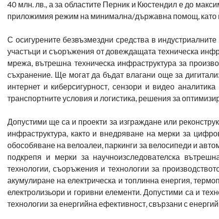
40 млн. лв., а за областите Перник и Кюстендил е до мак
приложимия режим на минимална/държавна помощ, като н
С осигурените безвъзмездни средства в индустриалните
участъци и съоръжения от довеждащата техническа инфра
мрежа, вътрешна техническа инфраструктура за произво
съхранение. Ще могат да бъдат влагани още за дигитал
интернет и киберсигурност, сензори и видео аналитика
транспортните условия и логистика, решения за оптимизир
Допустими ще са и проекти за изграждане или реконстру
инфраструктура, както и внедряване на мерки за цифров
обособяване на велоалеи, паркинги за велосипеди и авто
подкрепя и мерки за научноизследователска вътрешна
технологии, съоръжения и технологии за производството,
акумулиране на електрическа и топлинна енергия, термо
електролизьори и горивни елементи. Допустими са и техн
технологии за енергийна ефективност, свързани с енерги