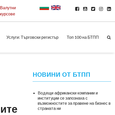
Валутни
курсове
Услуги: Търговски регистър
Топ 100 на БТПП
НОВИНИ ОТ БТПП
Водещи африкански компании и
институции се запознаха с
възможностите за правене на бизнес в
ните
страната ни