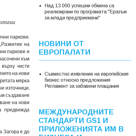
Над 13 000 успешни обмена са
реализирани по програмата "Еразъм
за млади предприемачи"
ологии
ични паркове.
НОВИНИ ОТ
„Развитие на
ЕВРОПАЛАТИ
чни паркове и
 насочени към
 върху чисти
тието на нови
Съвместно изявление на европейския
Третата мярка
бизнес относно предложения
Регламент за забавени плащания
и източници,
към създаване
тване на нови
та предвижда
МЕЖДУНАРОДНИТЕ
СТАНДАРТИ GS1 И
ПРИЛОЖЕНИЯТА ИМ В
 Загора е до