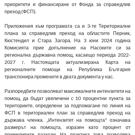
приоритети и финансиране от Фонда за справедлив
преход (ФСП).
Приложения към програмата са и 3-те Териториални
плана за справедлив преход на областите Перник,
Кюстендил и Стара Загора. На 3 юни 2024 година
Комисията прие допълнение на Насоките си за
регионална държавна помощ, касаещо периода 2022-
2027 г. Настоящата актуализирана Карта на
регионалните помощи на Република България
транспонира промените в двата документа у нас.
Разпоредбите позволяват максималните интензитети на
помощ, да бъдат увеличени с 10 процентни пункта за
териториите, определени за подпомагане по линия на
ФСП в териториален план за справедлив преход на
държава членка. „Интензитет на помощта" означава
размерът на помощта, изразен като процент от
приемливите разходи. На практика това позволява