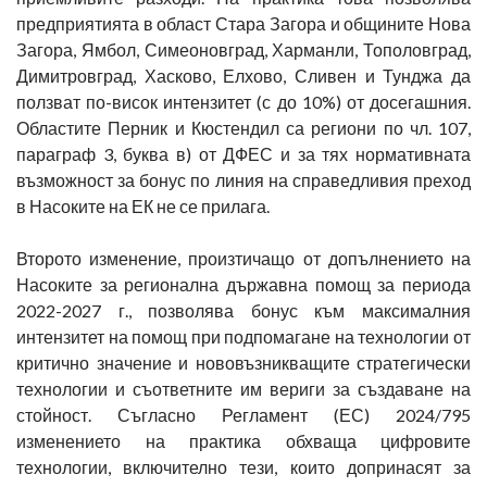
предприятията в област Стара Загора и общините Нова
Загора, Ямбол, Симеоновград, Харманли, Тополовград,
Димитровград, Хасково, Елхово, Сливен и Тунджа да
ползват по-висок интензитет (с до 10%) от досегашния.
Областите Перник и Кюстендил са региони по чл. 107,
параграф 3, буква в) от ДФЕС и за тях нормативната
възможност за бонус по линия на справедливия преход
в Насоките на ЕК не се прилага.
Второто изменение, произтичащо от допълнението на
Насоките за регионална държавна помощ за периода
2022-2027 г., позволява бонус към максималния
интензитет на помощ при подпомагане на технологии от
критично значение и нововъзникващите стратегически
технологии и съответните им вериги за създаване на
стойност. Съгласно Регламент (ЕС) 2024/795
изменението на практика обхваща цифровите
технологии, включително тези, които допринасят за