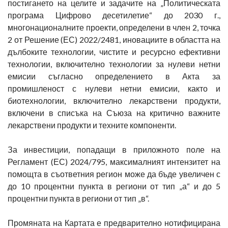
постигането на целите и задачите на „Политическата
програма Цифрово десетилетие“ до 2030 г.,
многонационалните проекти, определени в член 2, точка
2 от Решение (ЕС) 2022/2481, иновациите в областта на
дълбоките технологии, чистите и ресурсно ефективни
технологии, включително технологии за нулеви нетни
емисии съгласно определението в Акта за
промишленост с нулеви нетни емисии, както и
биотехнологии, включително лекарствени продукти,
включени в списъка на Съюза на критично важните
лекарствени продукти и техните компоненти.
За инвестиции, попадащи в приложното поле на
Регламент (ЕС) 2024/795, максималният интензитет на
помощта в съответния регион може да бъде увеличен с
до 10 процентни пункта в региони от тип „а“ и до 5
процентни пункта в региони от тип „в“.
Промяната на Картата е предварително нотифицирана