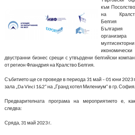
към Посолство
на Кралст
Белгия
България
организира
мултисекторни
икономически
двустранни бизнес срещи с утвърдени белгийски компа
от регион Фландрия на Кралство Белгия.
Събитието ще се проведе в периода 31 май – 01 юни 2023 г
зала „Da Vinci 1&2” на „Гранд хотел Милениум“ в гр. София
Предварителната програма на мероприятието е, как
следва:
Сряда, 31 май 2023 г.