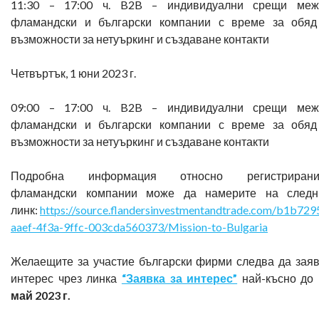
11:30 – 17:00 ч. B2B – индивидуални срещи меж
фламандски и български компании с време за обяд
възможности за нетуъркинг и създаване контакти
Четвъртък, 1 юни 2023 г.
09:00 – 17:00 ч. B2B – индивидуални срещи меж
фламандски и български компании с време за обяд
възможности за нетуъркинг и създаване контакти
Подробна информация относно регистрирани
фламандски компании може да намерите на следн
линк:
https://source.flandersinvestmentandtrade.com/b1b729
aaef-4f3a-9ffc-003cda560373/Mission-to-Bulgaria
Желаещите за участие български фирми следва да зая
интерес чрез линка
“Заявка за интерес”
най-късно до
май 2023 г.