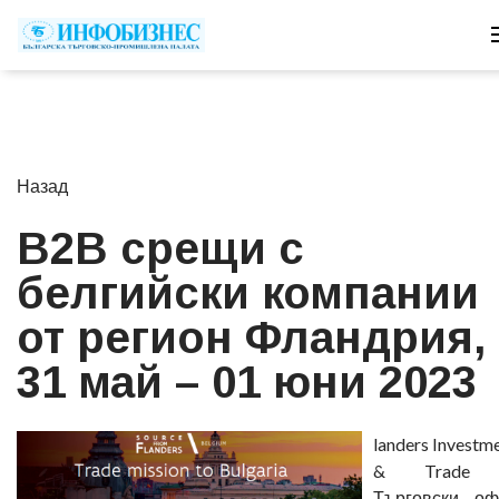
Назад
B2B срещи с
белгийски компании
от регион Фландрия,
31 май – 01 юни 2023
landers Investm
& Trade
Търговски оф