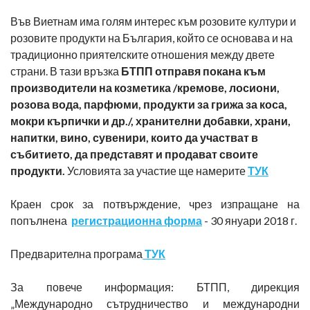
Във Виетнам има голям интерес към розовите култури и
розовите продукти на България, който се основава и на
традиционно приятелските отношения между двете
страни. В тази връзка
БТПП отправя покана към
производители на козметика /кремове, лосиони,
розова вода, парфюми, продукти за грижа за коса,
мокри кърпички и др./, хранителни добавки, храни,
напитки, вино, сувенири, които да участват в
събитието, да представят и продават своите
продукти.
Условията за участие ще намерите
ТУК
Краен срок за потвърждение, чрез изпращане на
попълнена
регистрационна форма
- 30 януари 2018 г.
Предварителна програма
ТУК
За повече информация: БТПП, дирекция
„Международно сътрудничество и международни