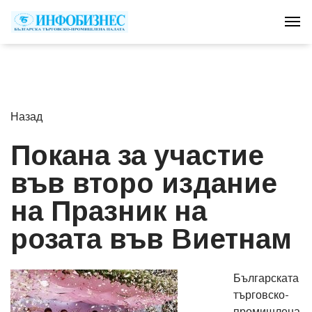
Tog
Назад
Покана за участие
във второ издание
на Празник на
розата във Виетнам
Българската
търговско-
промишлена