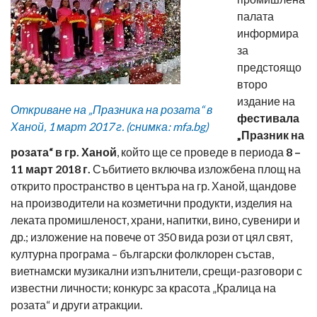
палата
информира
за
предстоящо
второ
издание на
Откриване на „Празника на розата“ в
фестивала
Ханой, 1 март 2017 г. (снимка: mfa.bg)
„Празник на
розата“ в гр. Ханой
, който ще се проведе в периода
8 –
11 март 2018 г.
Събитието включва изложбена площ на
открито пространство в центъра на гр. Ханой, щандове
на производители на козметични продукти, изделия на
леката промишленост, храни, напитки, вино, сувенири и
др.; изложение на повече от 350 вида рози от цял свят,
културна програма – български фолклорен състав,
виетнамски музикални изпълнители, срещи-разговори с
известни личности; конкурс за красота „Кралица на
розата“ и други атракции.