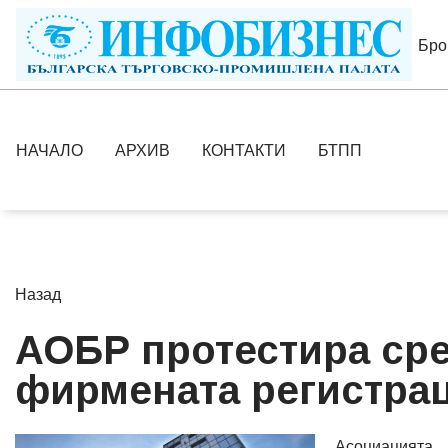
Бро
НАЧАЛО
АРХИВ
КОНТАКТИ
БТПП
Назад
АОБР протестира сре
фирмената регистра
Асоциацията 