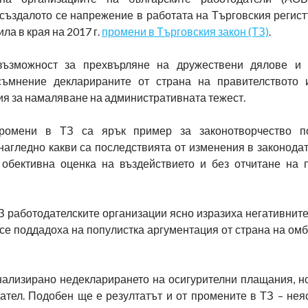
 създалото се напрежение в работата на Търговския регист
ила в края на 2017 г.
промени в Търговския закон (ТЗ)
.
възможност за прехвърляне на дружествени дялове и 
съмнение декларираните от страна на правителството 
ия за намаляване на административната тежест.
ромени в ТЗ са ярък пример за законотворчество п
нагледно какви са последствията от изменения в законодат
обективна оценка на въздействието и без отчитане на 
З работодателските организации ясно изразиха негативнит
 се поддадоха на популистка аргументация от страна на о
нализирано недекларирането на осигурителни плащания, н
тел. Подобен ще е резултатът и от промените в ТЗ – неяс