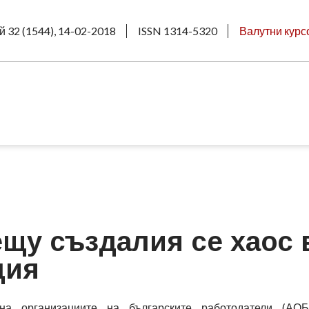
й 32 (1544), 14-02-2018
ISSN 1314-5320
Валутни курс
щу създалия се хаос 
ция
на организациите на българските работодатели (АО