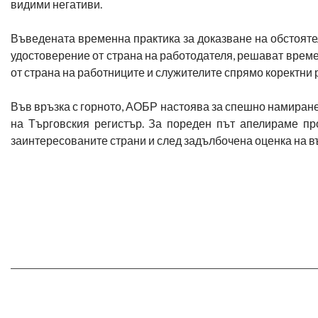
видими негативи.
Въведената временна практика за доказване на обстояте
удостоверение от страна на работодателя, решават време
от страна на работниците и служителите спрямо коректни 
Във връзка с горното, АОБР настоява за спешно намиран
на Търговския регистър. За пореден път апелираме пр
заинтересованите страни и след задълбочена оценка на в