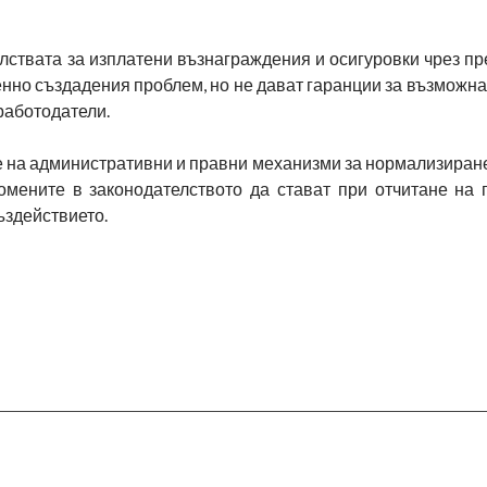
лствата за изплатени възнаграждения и осигуровки чрез п
нно създадения проблем, но не дават гаранции за възможн
работодатели.
е на административни и правни механизми за нормализиран
омените в законодателството да стават при отчитане на 
ъздействието.