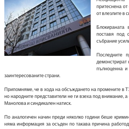
притеснена от
от влезлите в с
Блокираната 
поставя под 
събрание усил
Последните п
демонстрират 
пълноценна и 
заинтересованите страни.
Припомняме, че в хода на обсъждането на промените в Т
но народните представители не ги взеха под внимание, а
Манолова и синдикален натиск.
По аналогичен начин преди няколко години беше крими
няма информация за осъден по такава причина работода