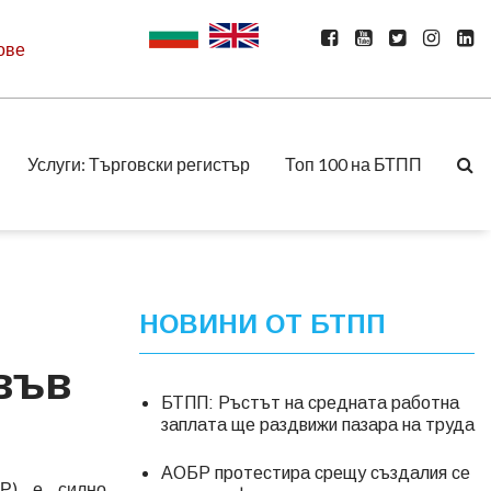
ове
Услуги: Търговски регистър
Топ 100 на БТПП
НОВИНИ ОТ БТПП
във
БТПП: Ръстът на средната работна
заплата ще раздвижи пазара на труда
АОБР протестира срещу създалия се
БР) е силно