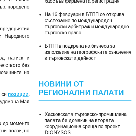
хаос във фирмената регистрация
ър, породено
На 16 февруари в БТПП се открива
състезание по международен
търговски арбитраж и международно
предприятия
търговско право
и Народното
БТПП в подкрепа на бизнеса за
използване на географските означения
од натиск и
в търговската дейност
елството без
позициите на
НОВИНИ ОТ
РЕГИОНАЛНИ ПАЛАТИ
е си
позиции
,
мбудсмана Мая
Хасковската търговско-промишлена
палата бе домакин на втората
о до момента
координационна среща по проект
ни ползи, но
DIONYSOS