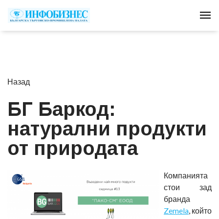
Tog
Назад
БГ Баркод:
натурални продукти
от природата
Компанията
стои зад
бранда
Zemela
, който