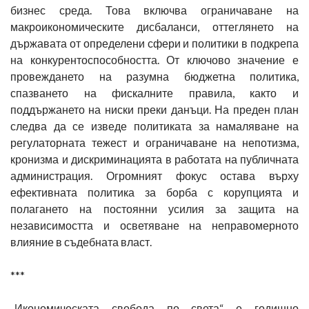
бизнес среда. Това включва ограничаване на
макроикономическите дисбаланси, оттеглянето на
държавата от определени сфери и политики в подкрепа
на конкурентоспособността. От ключово значение е
провеждането на разумна бюджетна политика,
спазването на фискалните правила, както и
поддържането на ниски преки данъци. На преден план
следва да се изведе политиката за намаляване на
регулаторната тежест и ограничаване на непотизма,
кронизма и дискриминацията в работата на публичната
администрация. Огромният фокус остава върху
ефективната политика за борба с корупцията и
полагането на постоянни усилия за защита на
независимостта и осветяване на неправомерното
влияние в съдебната власт.
***
„Икономическата свобода по света“ е годишно