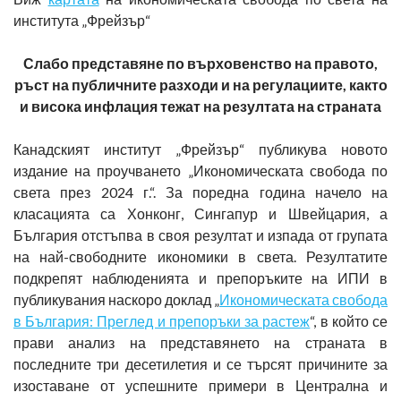
института „Фрейзър“
Слабо представяне по върховенство на правото,
ръст на публичните разходи и на регулациите, както
и висока инфлация тежат на резултата на страната
Канадският институт „Фрейзър“ публикува новото
издание на проучването „Икономическата свобода по
света през 2024 г.“. За поредна година начело на
класацията са Хонконг, Сингапур и Швейцария, а
България отстъпва в своя резултат и изпада от групата
на най-свободните икономики в света. Резултатите
подкрепят наблюденията и препоръките на ИПИ в
публикувания наскоро доклад „
Икономическата свобода
в България: Преглед и препоръки за растеж
“, в който се
прави анализ на представянето на страната в
последните три десетилетия и се търсят причините за
изоставане от успешните примери в Централна и