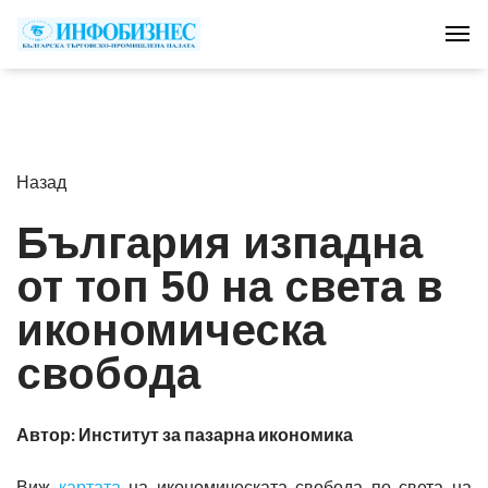
Tog
Назад
България изпадна
от топ 50 на света в
икономическа
свобода
Автор: Институт за пазарна икономика
Виж
картата
на икономическата свобода по света на