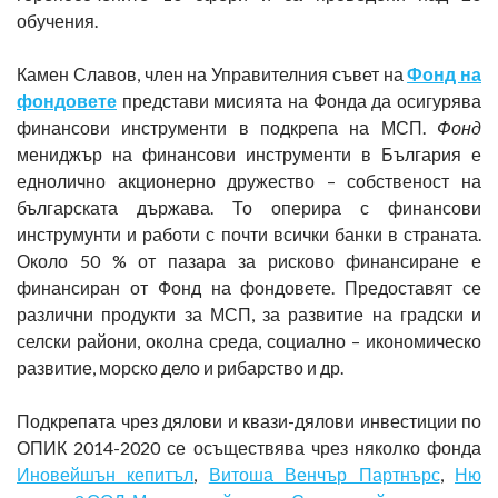
обучения.
Камен Славов, член на Управителния съвет на
Фонд на
фондовете
представи мисията на Фонда да осигурява
финансови инструменти в подкрепа на МСП.
Фонд
мениджър на финансови инструменти в България е
еднолично акционерно дружество – собственост на
българската държава. То оперира с финансови
инструмунти и работи с почти всички банки в страната.
Около 50 % от пазара за рисково финансиране е
финансиран от Фонд на фондовете. Предоставят се
различни продукти за МСП, за развитие на градски и
селски райони, околна среда, социално – икономическо
развитие, морско дело и рибарство и др.
Подкрепата чрез дялови и квази-дялови инвестиции по
ОПИК 2014-2020 се осъществява чрез няколко фонда
Иновейшън кепитъл
,
Витоша Венчър Партнърс
,
Ню