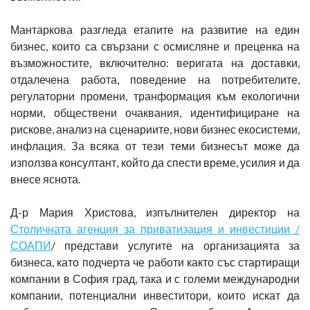
Мантаркова разгледа етапите на развитие на един
бизнес, които са свързани с осмисляне и преценка на
възможностите, включително: веригата на доставки,
отдалечена работа, поведение на потребителите,
регулаторни промени, транформация към екологични
норми, обществени очаквания, идентифициране на
рискове, анализ на сценариите, нови бизнес екосистеми,
инфлация. За всяка от тези теми бизнесът може да
използва консултант, който да спести време, усилия и да
внесе яснота.
Д-р Мария Христова, изпълнителен директор на
Столичната агенция за приватизация и инвестиции /
СОАПИ
/ представи услугите на организацията за
бизнеса, като подчерта че работи както със стартиращи
компании в София град, така и с големи международни
компании, потенциални инвеститори, които искат да