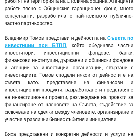
работят на територията на Столична община. Агенцията
работи тясно с Общинския гаранционен фонд, много
консултанти, разработила е най-голямото публично-
частно партньорство.
Владимир Томов представи и дейността на
Съвета по
инвестиции при БТПП
, който обединява частни
инвеститори, инвестиционни фондове, банки,
финансови институции, държавни и общински фондове
и агенции за инвестиции, организации, свързани с
инвестициите. Томов сподели някои от дейностите на
съвета като: представяне на финансови и
инвестиционни продукти, разработване и представяне
на инвестиционни проекти, разглеждане на проекти за
финансиране от членовете на Съвета, съдействие за
сключване на сделки между членовете, организиране и
участие в различни бизнес събития и инициативи.
Бяха представени и конкретни дейности и услуги на