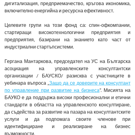
дигитализация, предприемачество, кръгова икономика,
включително енергийна и ресурсна ефективност.
Целевите групи на този фонд са: спин-офкомпании,
стартиращи високотехнологични предприятия и
предприятия, базирани на знанието като част от
индустриални стартъпсистеми.
Гергана Мантаркова, председател на УС на Българска
асоциация на управленските консултантски
организации / БАУСКО/ разисква с участниците в
уебинара въпроса „
Защо да се доверите на консултант
по управление при развитие на бизнеса
“. Мисията на
БАУКО е да поддържа високи професионални и етични
стандарти в областта на управленското консултиране,
да съдейства за развитие на пазара на консултантските
услуги и да подпомага своите членове при
идентифициране и реализиране на бизнес
възможности.