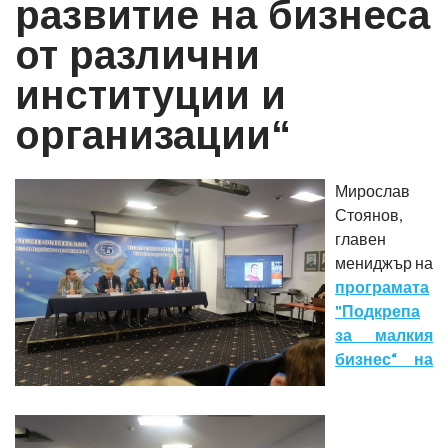
развитие на бизнеса
от различни
институции и
организации“
Мирослав
Стоянов,
главен
мениджър на
програмата
"Подкрепа
за малкия
бизнес“ на