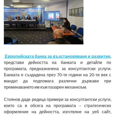
Европейската банка за възстановяване и развитие
,
представи дейността на банката и детайли по
програмата, предназначена за консултантски услуги.
Банката е създадена през 70-те години на 20-ти век с
мандат да подпомага различни държави при
преминаването им към пазарен механизъм.
Стоянов даде редица примери за консултантски услуги,
които са в обсега на програмата – стратегическо
оформление на дейността, изготвяне на уеб сайт,