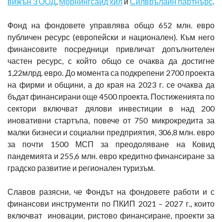
вижън 3 ООД
,
Морнингсайд хил
и
Силврълайн партнърс
.
Фонд на фондовете управлява общо 652 млн. евро
публичен ресурс (европейски и национален). Към него
финансовите посредници привличат допълнителен
частен ресурс, с който общо се очаква да достигне
1,22млрд. евро. До момента са подкрепени 2700 проекта
на фирми и общини, а до края на 2023 г. се очаква да
бъдат финансирани още 4500 проекта. Постиженията по
сектори включват дялови инвестиции в над 200
иновативни стартъпа, повече от 750 микрокредита за
малки бизнеси и социални предприятия, 306,8 млн. евро
за почти 1500 МСП за преодоляване на Ковид
пандемията и 255,6 млн. евро кредитно финансиране за
градско развитие и регионален туризъм.
Славов разясни, че Фондът на фондовете работи и с
финансови инструменти по ПКИП 2021 – 2027 г., които
включват иновации, ристово финансиране, проекти за