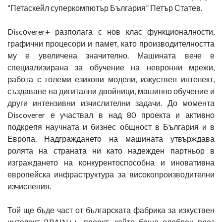
“Петаскейл суперкомпютър България” Петър Статев.
Discоverer+ разполага с нов клас функционалности,
графични процесори и памет, като производителността
му е увеличена значително. Машината вече е
специализирана за обучение на невронни мрежи,
работа с големи езикови модели, изкуствен интелект,
създаване на дигитални двойници, машинно обучение и
други интензивни изчислителни задачи. До момента
Discoverer е участвал в над 80 проекта и активно
подкрепя научната и бизнес общност в България и в
Европа. Надграждането на машината утвърждава
ролята на страната ни като надежден партньор в
изграждането на конкурентоспособна и иновативна
европейска инфраструктура за високопроизводителни
изчисления.
Той ще бъде част от българската фабрика за изкуствен
интелект BRAIN++, проект, който беше одобрен през