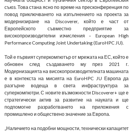
съюз. Това стана ясно по време на пресконференция по
повод приключването на изпълнението на проекта за
модернизиране на Discoverer, който е част от
Европейското съвместно предприятие за
високопроизводителни изчисления – European High
Performance Computing Joint Undertaking (EuroHPC JU).
Той е първият суперкомпютър от мрежата на ЕС, който е
обновен след създаването му през 2021 г.
Модернизацията на високопроизводителната машината
е в контекста на мисията на EuroHPC JU Европа да
разгърне водеща в света инфраструктура за
суперкомпютри. С новите възможности Discoverer+ ще е
стратегически актив за развитие на науката и ще
подпомогне разработването на приложения с
промишлено и обществено значение за Европа.
„Наличието на подобни мощности, технически капацитет