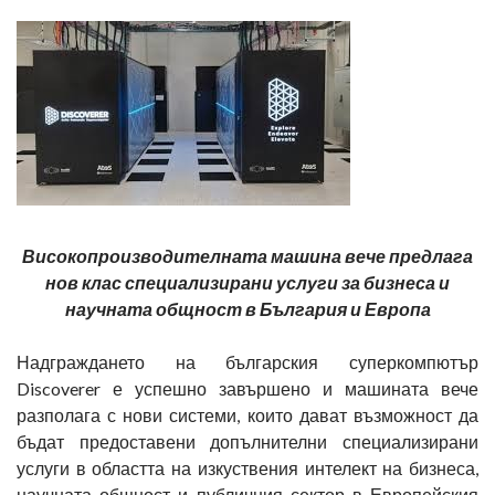
Високопроизводителната машина вече предлага
нов клас специализирани услуги за бизнеса и
научната общност в България и Европа
Надграждането на българския суперкомпютър
Discoverer е успешно завършено и машината вече
разполага с нови системи, които дават възможност да
бъдат предоставени допълнителни специализирани
услуги в областта на изкуствения интелект на бизнеса,
научната общност и публичния сектор в Европейския