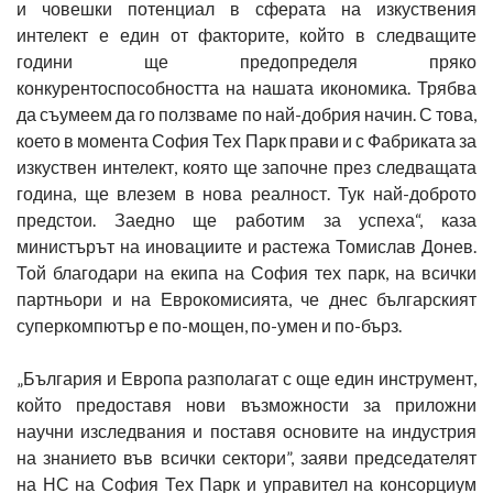
и човешки потенциал в сферата на изкуствения
интелект е един от факторите, който в следващите
години ще предопределя пряко
конкурентоспособността на нашата икономика. Трябва
да съумеем да го ползваме по най-добрия начин. С това,
което в момента София Тех Парк прави и с Фабриката за
изкуствен интелект, която ще започне през следващата
година, ще влезем в нова реалност. Тук най-доброто
предстои. Заедно ще работим за успеха“, каза
министърът на иновациите и растежа Томислав Донев.
Той благодари на екипа на София тех парк, на всички
партньори и на Еврокомисията, че днес българският
суперкомпютър е по-мощен, по-умен и по-бърз.
„България и Европа разполагат с още един инструмент,
който предоставя нови възможности за приложни
научни изследвания и поставя основите на индустрия
на знанието във всички сектори”, заяви председателят
на НС на София Тех Парк и управител на консорциум