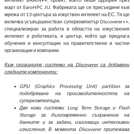
март от EuroHPC JU. Фабриката ще се присъедини към
мрежа от 13 центъра за изкуствен интелект на ЕС. Тя ще
включва усъвършенстван суперкомпютър Discoverer++,
специализиран за работа в областта на изкуствения
интелект и роботиката, и център, който ще предлага
обучения и консултации на правителствени и частни
организации и компании.
Към сегашните системи на Discoverer са добавени
следните компоненти:
GPU (Graphics Processing Unit) partition за
подобряване на производителността на
суперкомпютъра.
Две нови системи Long Term Storage и Flash
Storage за дълговременно съхранение на
данните и за задачи, изискващи интензивни
изчисления. В момента Discoverer притежава