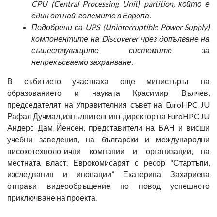
CPU (Central Processing Unit) partition, който е
един от най-големите в Европа.
Подобрени са UPS (Uninterruptible Power Supply)
компонентите на Discoverer чрез допълване на
съществуващите системите за
непрекъсваемо захранване.
В събитието участваха още министърът на
образованието и науката Красимир Вълчев,
председателят на Управителния съвет на EuroHPC JU
Рафал Дучмал, изпълнителният директор на EuroHPC JU
Андерс Дам Йенсен, представители на БАН и висши
учебни заведения, на български и международни
високотехнологични компании и организации, на
местната власт. Еврокомисарят с ресор “Стартъпи,
изследвания и иновации” Екатерина Захариева
отправи видеообръщение по повод успешното
приключване на проекта.