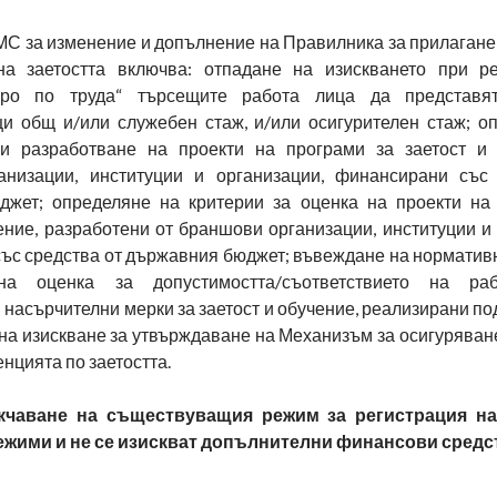
МС за изменение и допълнение на Правилника за прилагане 
на заетостта включва: отпадане на изискването при р
ро по труда“ търсещите работа лица да представят
и общ и/или служебен стаж, и/или осигурителен стаж; о
ри разработване на проекти на програми за заетост и
анизации, институции и организации, финансирани със
жет; определяне на критерии за оценка на проекти на
ение, разработени от браншови организации, институции и
ъс средства от държавния бюджет; въвеждане на нормативн
а оценка за допустимостта/съответствието на рабо
 насърчителни мерки за заетост и обучение, реализирани п
а изискване за утвърждаване на Механизъм за осигуряване
енцията по заетостта.
чаване на съществуващия режим за регистрация н
 режими и не се изискват допълнителни финансови средс