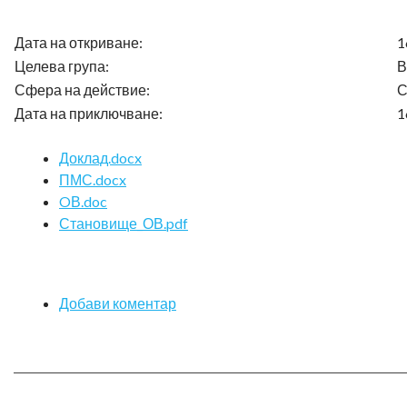
Дата на откриване:
1
Целева група:
В
Сфера на действие:
С
Дата на приключване:
1
Доклад.docx
ПМС.docx
OВ.doc
Становище_ОВ.pdf
Добави коментар