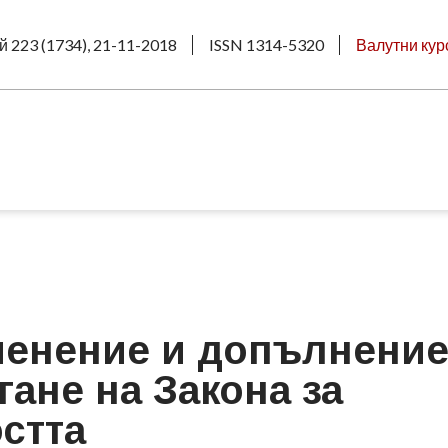
й 223 (1734), 21-11-2018
ISSN 1314-5320
Валутни кур
менение и допълнение
ане на Закона за
стта