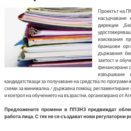
Проектът на П
насърчаване 
дирекции „Бю
удостоверяващ
изисквания п
браншови орг
държавния бюд
заетост и обуч
финансирани с
извършване н
кандидатстващи за получаване на средства по програми и
схеми за минимална / държавна помощ; регламентиране н
и контрол на обучението на възрастни, организирано от Аг
Предложените промени в ППЗНЗ предвиждат облек
работа лица. С тях не се създават нови регулаторни