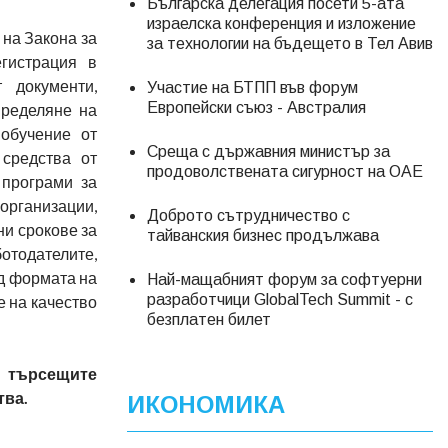
Българска делегация посети 5-ата
израелска конференция и изложение
на Закона за
за технологии на бъдещето в Тел Авив
егистрация в
 документи,
Участие на БТПП във форум
Европейски съюз - Австралия
пределяне на
 обучение от
Среща с държавния министър за
 средства от
продоволствената сигурност на ОАЕ
 програми за
 организации,
Доброто сътрудничество с
и срокове за
тайванския бизнес продължава
тодателите,
од формата на
Най-мащабният форум за софтуерни
разработчици GlobalTech Summit - с
 на качество
безплатен билет
а търсещите
тва.
ИКОНОМИКА