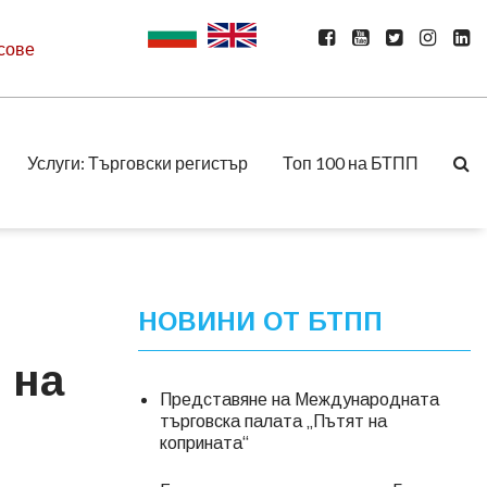
сове
Услуги: Търговски регистър
Топ 100 на БТПП
НОВИНИ ОТ БТПП
 на
Представяне на Международната
търговска палата „Пътят на
коприната“