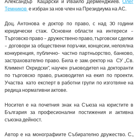
Александър Кацарски и Ивайло Дерменджиев.
Олег
Темников
е избран за нов член на Президиума на АС.
Доц. Антонова е доктор по право, с над 30 години
юридически стаж. Основни области на интереси –
Търговско право – дружествено право, търговски сделки
– договори за обществени поръчки, концесии, нелоялна
конкуренция, публично- частно партньорство, банково,
застрахователно право. Била е зам.-ректор на СУ „Св.
Климент Охридски“, научен ръководител на докторанти
по търговско право, ръководител на екип по проекти.
Участва като експерт в работни групи по изготвяне на
редица нормативни актове.
Носител е на почетния знак на Съюза на юристите в
България за професионални постижения и активна
съюзна дейност.
Автор е на монографиите Събирателно дружество. С.,