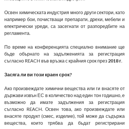
Освен химическата индустрия много други сектори, като
например бои, почистващи препарати, дрехи, мебели и
електрически уреди, са засегнати от разпоредбите на
регламента.
По време на конференцията специално внимание ще
бъде обърнато на задълженията за регистрация
съгласно REACH във връзка с крайния срок през
2018 г
.
Засяга ли ви този краен срок?
Ако произвеждате химични вещества или ги внасяте от
държави извън ЕС в количество над един тон годишно, е
възможно да имате задължения за регистрация
съгласно REACH. Освен това, ако произвеждате или
внасяте продукт (смес, изделие), той може да съдържа
вещества, които трябва да бъдат регистрирани