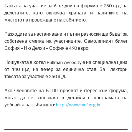
Таксата за участие за 6-те дни на форума е 350 щ.д. за
делегатите, като включва храната и напитките на
мястото на провеждане на събитието.
Разходите за настаняване и пътни разноски ще бъдат за
собствена сметка на участниците. Самолетният билет
София – Ню Делхи – София е 490 евро.
Нощувката в хотел Pullman Aerocity е на специална цена
от 140 щ.д. на вечер за единична стая. За лектори
таксата за участие е 250 щ.д.
Ако членовете на БТПП проявят интерес към форума,
могат да се запознаят в детайли с програмата на
уебсайта на събитието:
http://www.wef.org.in
.