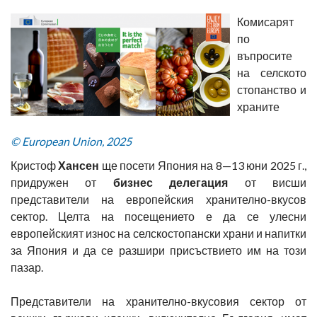
Комисарят
по
въпросите
на селското
стопанство и
храните
© European Union, 2025
Кристоф
Хансен
ще посети Япония на 8—13 юни 2025 г.,
придружен от
бизнес делегация
от висши
представители на европейския хранително-вкусов
сектор. Целта на посещението е да се улесни
европейският износ на селскостопански храни и напитки
за Япония и да се разшири присъствието им на този
пазар.
Представители на хранително-вкусовия сектор от