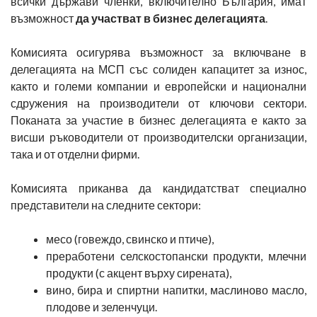
всички държави членки, включително България, имат
възможност
да участват в бизнес делегацията
.
Комисията осигурява възможност за включване в
делегацията на МСП със солиден капацитет за износ,
както и големи компании и европейски и национални
сдружения на производители от ключови сектори.
Поканата за участие в бизнес делегацията е както за
висши ръководители от производителски организации,
така и от отделни фирми.
Комисията приканва да кандидатстват специално
представители на следните сектори:
месо (говеждо, свинско и птиче),
преработени селскостопански продукти, млечни
продукти (с акцент върху сирената),
вино, бира и спиртни напитки, маслиново масло,
плодове и зеленчуци.