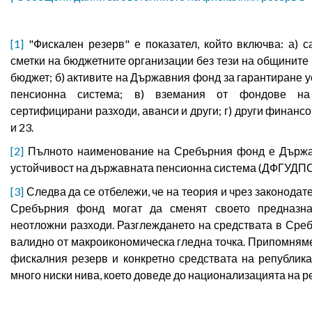
[1]
"Фискален резерв" е показател, който включва: а) с
сметки на бюджетните организации без тези на общините 
бюджет; б) активите на Държавния фонд за гарантиране 
пенсионна система; в) вземания от фондове н
сертифицирани разходи, аванси и други; г) други финансови
и 23.
[2]
Пълното наименование на Сребърния фонд е Държа
устойчивост на държавната пенсионна система (ДФГУДПС
[3]
Следва да се отбележи, че на теория и чрез законодат
Сребърния фонд могат да сменят своето предназн
неотложни разходи. Разглеждането на средствата в Сре
валидно от макроикономическа гледна точка. Припомняме,
фискалния резерв и конкретно средствата на републик
много ниски нива, което доведе до национализацията на р