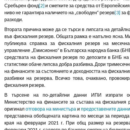
Сребърен фонд
[2]
и сметките за средства от Европейския
ниво не гарантира наличието на „свободен“ резерв
[3]
за 
разходи.
Втората причина може да се търси в липсата на детайлна
във фискалния резерв. Общата рамка е напълно ясна. М
публикува справка за фискалния резерв на месечна
управление „Емисионно“ в Българска народна банка (БНБ
средствата на фискалния резерв по депозити в БНБ на 
статистики обаче липсва добра разбивка. Дори тримесечн
на финансите за състоянието и доходността на фискални
разбивки на резерва. Всичко това, очаквано, провоки
фискалния резерв.
В търсене на по-детайлни данни ИПИ изпрати о
Министерство на финансите за състава на фискалния р
оригинал
отговора на министъра
и
предоставените данн
представена обобщената картина по месеци за периода 
края на февруари 2021 г. При общ размер на резерва
февруари 2021 г. салдото по банкови сметки на бюджетни