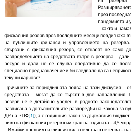
на резерва
Разширяванет
през последнат
пандемията и 
– както и нама
фискалния резерв през последните месеци повдигнаха в
на публичните финанси и управлението на резерва.
свързани с фискалния резерв, се отнасят не само до
разпределението на средствата вътре в резерва – дали
ресурс и дали не се случва оперативно да се ползв
специално предназначение и би следвало да са неприко
текущи харчове?
Причините за периодичната поява на тази дискусия – о
средствата – могат да се търсят в две направления. 
резерв не е детайлно уреден в родното законодателст
разписана в допълнителните разпоредби на Закона за пуб
ДР на ЗПФ
[1]
), а с годишния закон за държавния бюдже
ниво на фискалния резерв към края на годината – 4,5 млрд
г. Имайки предвид различния вид средства в резерва – нап