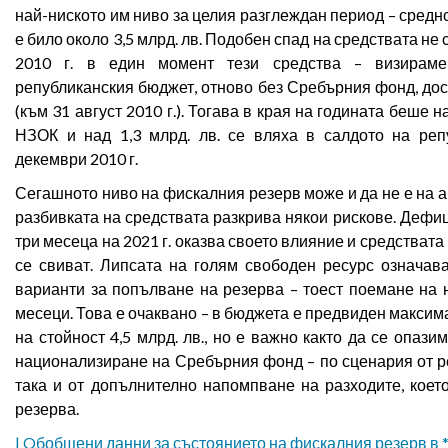
най-ниското им ниво за целия разглеждан период – средно
е било около 3,5 млрд. лв. Подобен спад на средствата не 
2010 г. в един момент тези средства – визираме
републиканския бюджет, отново без Сребърния фонд, дост
(към 31 август 2010 г.). Тогава в края на годината беше
НЗОК и над 1,3 млрд. лв. се вляха в салдото на реп
декември 2010 г.
Сегашното ниво на фискалния резерв може и да не е на 
разбивката на средствата разкрива някои рискове. Дефи
три месеца на 2021 г. оказва своето влияние и средстват
се свиват. Липсата на голям свободен ресурс означав
варианти за попълване на резерва – тоест поемане на 
месеци. Това е очаквано – в бюджета е предвиден максим
на стойност 4,5 млрд. лв., но е важно както да се опаз
национализиране на Сребърния фонд – по сценария от ре
така и от допълнително напомпване на разходите, коет
резерва.
| Oбобщени данни за състоянието на фискалния резерв в *