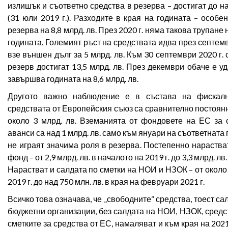
излишък и съответно средства в резерва – достигат до на
(31 юли 2019 г.). Разходите в края на годината – особе
резерва на 8,8 млрд. лв. През 2020 г. няма такова трупане
годината. Големият ръст на средствата идва през септемв
взе външен дълг за 5 млрд. лв. Към 30 септември 2020 г
резерв достигат 13,5 млрд. лв. През декември обаче е у
завършва годината на 8,6 млрд. лв.
Другото важно наблюдение е в състава на фискалн
средствата от Европейския съюз са сравнително постоянн
около 3 млрд. лв. Вземанията от фондовете на ЕС за
аванси са над 1 млрд. лв. само към януари на съответната 
не играят значима роля в резерва. Постепенно нараств
фонд – от 2,9 млрд. лв. в началото на 2019 г. до 3,3 млрд. лв
Нарастват и салдата по сметки на НОИ и НЗОК – от около 
2019 г. до над 750 млн. лв. в края на февруари 2021 г.
Всичко това означава, че „свободните“ средства, тоест са
бюджетни организации, без салдата на НОИ, НЗОК, сред
сметките за средства от ЕС, намаляват и към края на 2021 г