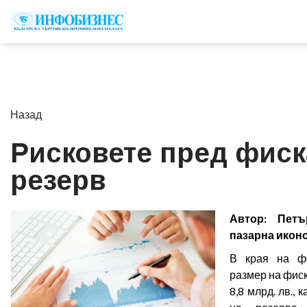
Назад
Рисковете пред фис
резерв
Автор: Петъ
пазарна икон
В края на фе
размер на фиск
8,8 млрд. лв., 