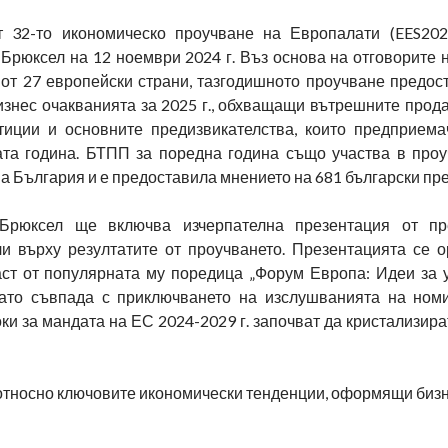
т 32-то икономическо проучване на Европалати (EES20
Брюксел на 12 ноември 2024 г. Въз основа на отговорите 
от 27 европейски страни, тазгодишното проучване предос
знес очакванията за 2025 г., обхващащи вътрешните прода
стиции и основните предизвикателства, които предприема
та година. БТПП за поредна година също участва в проу
а България и е предоставила мнението на 681 български пр
Брюксел ще включва изчерпателна презентация от пр
и върху резултатите от проучването. Презентацията се о
ст от популярната му поредица „Форум Европа: Идеи за 
като съвпада с приключването на изслушванията на ном
и за мандата на ЕС 2024-2029 г. започват да кристализира
относно ключовите икономически тенденции, оформящи бизн