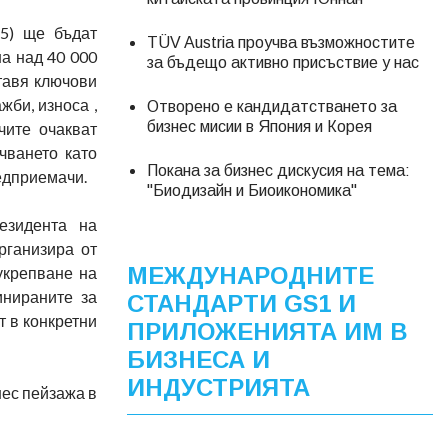
25) ще бъдат
TÜV Austria проучва възможностите
на над 40 000
за бъдещо активно присъствие у нас
тавя ключови
жби, износа ,
Отворено е кандидатстването за
бизнес мисии в Япония и Корея
чите очакват
чването като
Покана за бизнес дискусия на тема:
едприемачи.
"Биодизайн и Биоикономика"
езидента на
рганизира от
МЕЖДУНАРОДНИТЕ
укрепване на
инираните за
СТАНДАРТИ GS1 И
т в конкретни
ПРИЛОЖЕНИЯТА ИМ В
БИЗНЕСА И
ИНДУСТРИЯТА
ес пейзажа в