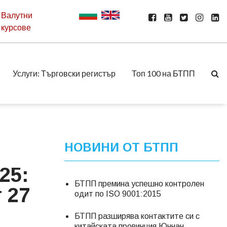
Валутни
курсове
Услуги: Търговски регистър
Топ 100 на БТПП
НОВИНИ ОТ БТПП
25:
БТПП премина успешно контролен
 27
одит по ISO 9001:2015
БТПП разширява контактите си с
китайската провинция Юннан