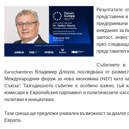
Резултатите о
представени в 
предприемачи 
виждания за би
заетост, инве
през следваща
представител н
Събитието в 
Eurochambres Владимир Длоухи, последвана от размисл
Международния форум за нова икономика (NEF) като ча
Съюза“. Тазгодишното събитие е особено важно, тъй 
комисари в Европейския парламент и политическите насок
политики и инициативи.
Тази среща ще предложи уникална възможност за диалог 
Европа.