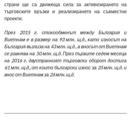
страни ще са движеща сила за активизирането на
търговските връзки и реализирането на съвместни
проекти.
През 2015 г. стокообменът между България и
Виетнам е в размер на 93 млн. щ.д., като износът на
България възлиза на 43 млн. щ.д., а вносът от Виетнам
се равнява на 50 млн. щ.д. През първите седем месеца
на 2016 г. двустранният търговски оборот достига
61 млн. щ.д., от които български износ за 35 млн. щ.д. и
внос от Виетнам за 26 млн. щ.д.