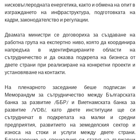
нисковъглеродната енергетика, както и обмена на опит в
изграждането на инфраструктура, подготовката на
кадри, законодателство и регулации.
Двамата министри се договориха за създаване на
работна група на експертно ниво, която да координира
напредъка в идентифицираните области на
сътрудничество и да оказва подкрепа на бизнеса от
двете страни при реализиране на конкретни проекти и
установяване на контакти.
На пленарното заседание беше подписан и
Меморандум за сътрудничество между Българската
банка за развитие /ББР/ и Виетнамската банка за
развитие /VDB/, като двете институции ще си
сътрудничат в подкрепата на малки и средни
предприятия, развитието на земеделския сектор и
износа на стоки и услуги между двете страни.
Благодарение на специалния си статут на държавни