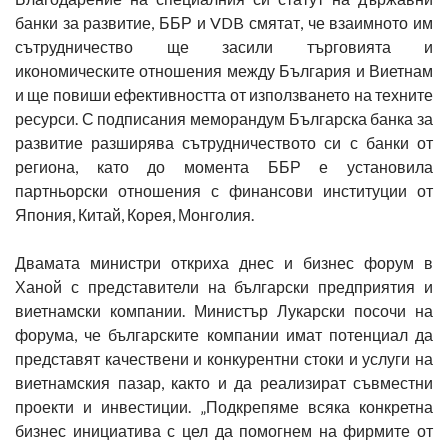
банки за развитие, ББР и VDB смятат, че взаимното им
сътрудничество ще засили търговията и
икономическите отношения между България и Виетнам
и ще повиши ефективността от използването на техните
ресурси. С подписания меморандум Българска банка за
развитие разширява сътрудничеството си с банки от
региона, като до момента ББР е установила
партньорски отношения с финансови институции от
Япония, Китай, Корея, Монголия.
Двамата министри откриха днес и бизнес форум в
Ханой с представители на български предприятия и
виетнамски компании. Министър Лукарски посочи на
форума, че българските компании имат потенциал да
представят качествени и конкурентни стоки и услуги на
виетнамския пазар, както и да реализират съвместни
проекти и инвестиции. „Подкрепяме всяка конкретна
бизнес инициатива с цел да помогнем на фирмите от