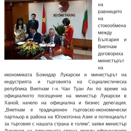
на
равнището
на
стокообмена
между
България и
Виетнам
договориха
министърът
на
икономиката Божидар Лукарски и министърът на
индустрията и търговията на Социалистическа
република Виетнам г-н Чан Туан Ан по време на
официалното посещение на министър Лукарски в
Ханой, начело на официална и бизнес делегация.
„Виетнам е традиционен търговско-икономически
партньор в района на Югоизточна Азия и потенциалът
за търговия с нашата страна е голям“, заяви министър
Лукарски на пленарната среща между официалните