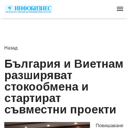
Tog
Назад
България и Виетнам
разширяват
стокообмена и
стартират
съвместни проекти
Повишаване