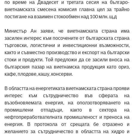
по време на Двадесет и третата сесия на българо-
виетнамската смесена комисия главна цел за трайно
постигане на взаимен стокообмен над 100 млн. щ.д
Министър Ан заяви, че виетнамската страна има
засилен интерес към посочените от българската страна
търговски, логистични и инвестиционни възможности,
както и съвместно производство и експорт на български
стоки и продукти. Той предложи да се засили вноса на
българския пазар на виетнамска продукция като ориз,
кафе, плодове, кашу, консерви.
В областта на енергетиката виетнамската страна прояви
интерес към сътрудничество във сферата на
възобновяемата енергия, на оползотворяването на
промишлени отпадъци, както в сектора на
нефтопреработвателната промишленост и преноса на
енергия. В протокола от срещата бе отразено и
желанието за сътрудничество в областта на хидро и