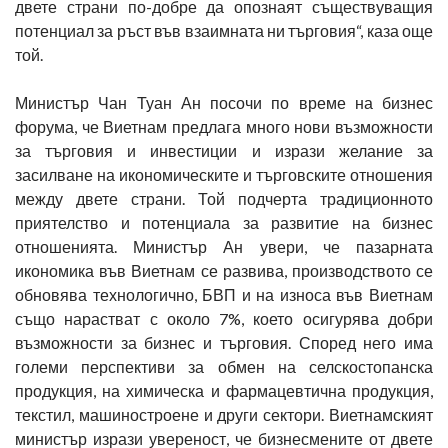
двете страни по-добре да опознаят съществуващия
потенциал за ръст във взаимната ни търговия“, каза още
той.
Министър Чан Туан Ан посочи по време на бизнес
форума, че Виетнам предлага много нови възможности
за търговия и инвестиции и изрази желание за
засилване на икономическите и търговските отношения
между двете страни. Той подчерта традиционното
приятелство и потенциала за развитие на бизнес
отношенията. Министър Ан увери, че пазарната
икономика във Виетнам се развива, производството се
обновява технологично, БВП и на износа във Виетнам
също нарастват с около 7%, което осигурява добри
възможности за бизнес и търговия. Според него има
големи перспективи за обмен на селскостопанска
продукция, на химическа и фармацевтична продукция,
текстил, машиностроене и други сектори. Виетнамският
министър изрази увереност, че бизнесмените от двете