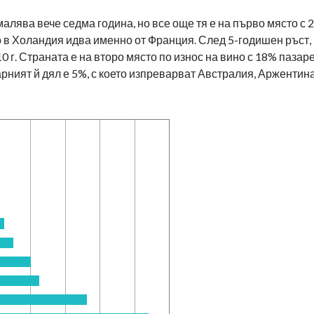
лява вече седма година, но все още тя е на първо място с 2
о в Холандия идва именно от Франция. След 5-годишен ръст,
0 г. Страната е на второ място по износ на вино с 18% пазаре
рният й дял е 5%, с което изпреварват Австралия, Аржентина