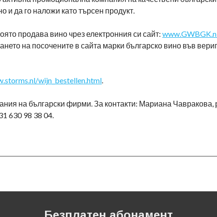
 и да го наложи като търсен продукт.
оято продава вино чрез електронния си сайт:
www.GWBGK.n
зането на посочените в сайта марки българско вино във вери
.storms.nl/wijn_bestellen.html
.
вания на български фирми. За контакти: Мариана Чавракова,
031 630 98 38 04.
Безплатен абонамент