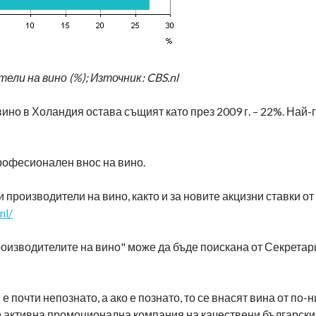
ели на вино (%); Източник: CBS.nl
но в Холандия остава същият като през 2009 г. – 22%. Най-
професионален внос на вино.
 производители на вино, както и за новите акцизни ставки о
nl/
изводителите на вино" може да бъде поискана от Секретариа
 почти непознато, а ако е познато, то се внасят вина от по-н
мо активна промоционална компания на качествени български