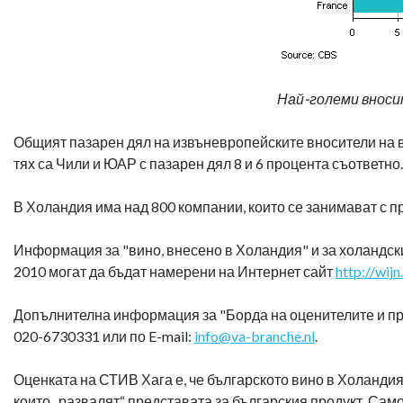
Най-големи вносит
Общият пазарен дял на извъневропейските вносители на ви
тях са Чили и ЮАР с пазарен дял 8 и 6 процента съответно.
В Холандия има над 800 компании, които се занимават с 
Информация за "вино, внесено в Холандия" и за холандски
2010 могат да бъдат намерени на Интернет сайт
http://wijn.
Допълнителна информация за "Борда на оценителите и про
020-6730331 или по E-mail:
info@va-branche.nl
.
Оценката на СТИВ Хага е, че българското вино в Холандия е
които „развалят“ представата за българския продукт. Са