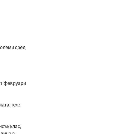
големи сред
т 1 февруари
та, тел.:
исък клас,
 вина в