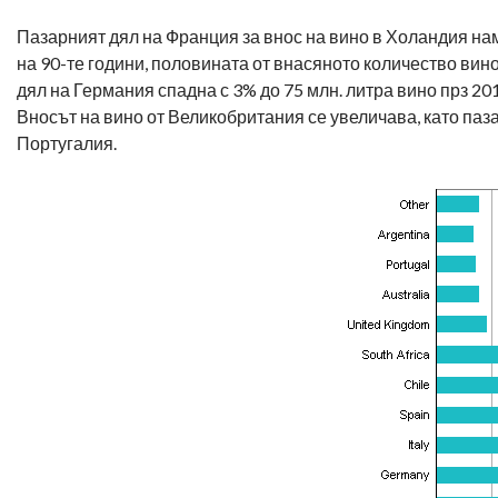
Пазарният дял на Франция за внос на вино в Холандия нама
на 90-те години, половината от внасяното количество вин
дял на Германия спадна с 3% до 75 млн. литра вино прз 201
Вносът на вино от Великобритания се увеличава, като паза
Португалия.