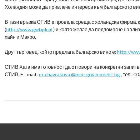
Холандия може да привлече интереса към българското вино
В тази връзка СТИВ е провела среща с холандска фирма, к
(
http://www.gwbgk.nl
) и която желае да подпомогне навли
хайн и Макро.
Друг търговец, който предлага българско вино е:
http://www
СТИВ Хага има готовност да отговори на конкретни запит
СТИВ, E - mail :
m .chavrakova @mee .government .bg
, тел.: 0