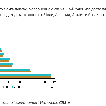
ето е с 4% повече, в сравнение с 2009 г. Най-големите доставч
 си дял, докато вносът от Чили, Испания, Италия и Англия се
 вино (в млн. литри); Източник: CBS.nl