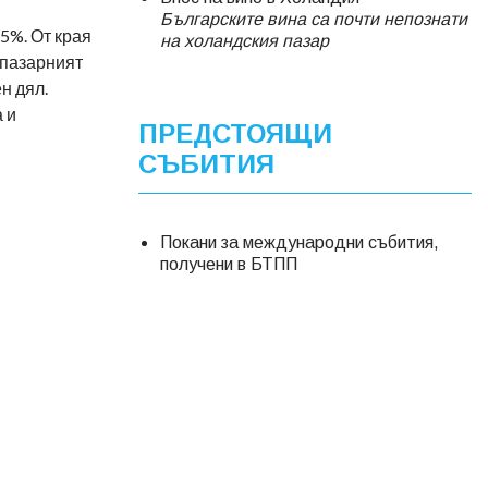
Българските вина са почти непознати
5%. От края
на холандския пазар
 пазарният
н дял.
 и
ПРЕДСТОЯЩИ
СЪБИТИЯ
Покани за международни събития,
получени в БТПП