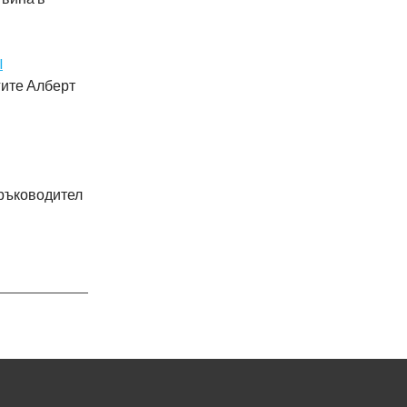
l
гите Алберт
 ръководител