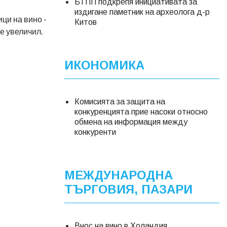
БТПП подкрепя инициативата за
издигане паметник на археолога д-р
ици на вино -
Китов
 е увеличил.
ИКОНОМИКА
Комисията за защита на
конкуренцията прие насоки относно
обмена на информация между
конкуренти
МЕЖДУНАРОДНА
ТЪРГОВИЯ, ПАЗАРИ
Внос на вино в Холандия