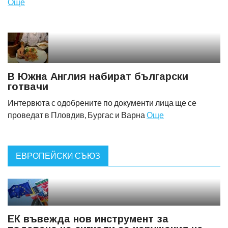
Още
В Южна Англия набират български
готвачи
Интервюта с одобрените по документи лица ще се
проведат в Пловдив, Бургас и Варна
Още
ЕВРОПЕЙСКИ СЪЮЗ
ЕК въвежда нов инструмент за