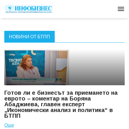
Tog
НОВИНИ ОТ БТПП
Готов ли е бизнесът за приемането на
еврото – коментар на Боряна
Абаджиева, главен експерт
„Икономически анализ и политика“ в
БТПП
Още