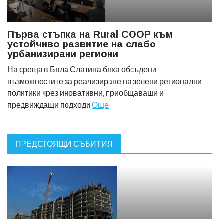
Първа стъпка на Rural COOP към
устойчиво развитие на слабо
урбанизирани региони
На среща в Бяла Слатина бяха обсъдени
възможностите за реализиране на зелени регионални
политики чрез иновативни, приобщаващи и
предвиждащи подходи
Още
ПРЕДСТОЯЩИ СЪБИТИЯ