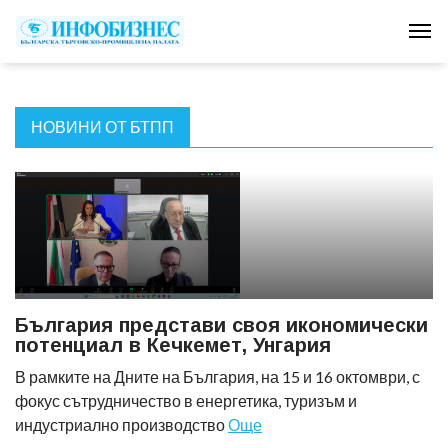
Tog
НОВИНИ ОТ БТПП
България представи своя икономически
потенциал в Кечкемет, Унгария
В рамките на Дните на България, на 15 и 16 октомври, с
фокус сътрудничество в енергетика, туризъм и
индустриално производство
Още