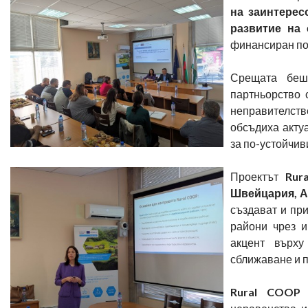
на заинтерес
развитие на 
финансиран по
Срещата беш
партньорство
неправителст
обсъдиха акту
за по-устойчив
Проектът
Rur
Швейцария, А
създават и пр
райони чрез 
акцент върху
сближаване и п
Rural COOP
д