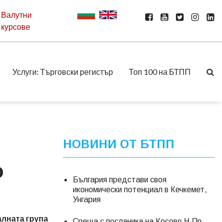
Валутни
курсове
Услуги: Търговски регистър
Топ 100 на БТПП
НОВИНИ ОТ БТПП
о
България представи своя
икономически потенциал в Кечкемет,
Унгария
алната група
Среща с посланика на Косово Н.Пр.