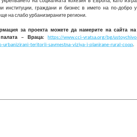
 укрепването на социалната кохезия в Европа, като изгр
и институции, граждани и бизнес в името на по-добро 
ще на слабо урбанизираните региони.
мация за проекта можете да намерите на сайта на
палата – Враца:
https://www.cci-vratsa.org/bg/ustoychivo-
o-urbanizirani-teritorii-savmestna-viziya-i-planirane-rural-coop
.