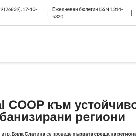
9 (26839), 17-10-
Ежедневен бюлетин ISSN 1314-
5320
al COOP към устойчив
рбанизирани региони
 в гр.
Бяла Слатина
се проведе
първата среща на регион