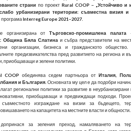
ованите страни
по проект
Rural COOP – „Устойчиво и 
слабо урбанизирани територии: съвместна визия и
 програма
Interreg Europe 2021–2027
.
е организиранa от
Търговско-промишлена палата
 с
Община Бяла Слатина
и събра представители на мест
вени организации, бизнеса и гражданското общество. 
алните предизвикателства пред развитието на региона и в
и, приобщаващи и зелени политики.
al COOP
обединява седем партньора от
Италия, Пол
лбания и България
. Основната му цел е да подобри начина
илагат регионални политики за развитие в неурбанизирани
иновативни, приобщаващи и предвиждащи подходи. Прое
 съвместното изграждане на визии за бъдещето, тер
овишаването на капацитета на местните власти и общности.
опринася за зеления преход, намаляването на тер