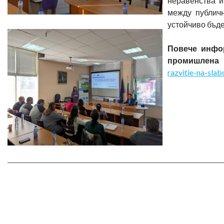
неравенства и
между публичн
устойчиво бъде
Повече инфор
промишлена 
razvitie-na-slab