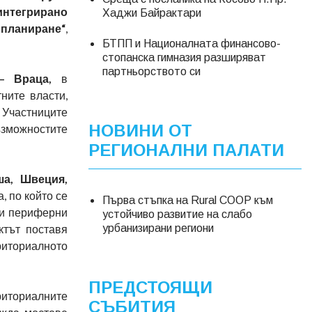
интегрирано
Хаджи Байрактари
 планиране“
,
БТПП и Националната финансово-
стопанска гимназия разширяват
партньорството си
 – Враца
,
в
ните власти,
Участниците
НОВИНИ ОТ
ъзможностите
РЕГИОНАЛНИ ПАЛАТИ
ша, Швеция,
, по който се
Първа стъпка на Rural COOP към
 и периферни
устойчиво развитие на слабо
ктът поставя
урбанизирани региони
иториалното
ПРЕДСТОЯЩИ
иториалните
СЪБИТИЯ